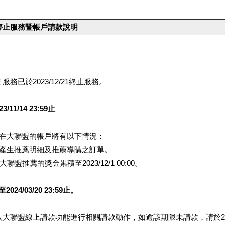
台停止服務暨帳戶請款說明
服務已於2023/12/21終止服務。
1/14 23:59止
提醒您在大聯盟的帳戶將有以下情況：
會產生推薦明細及推薦導購之訂單。
盟推薦的獎金累積至2023/12/1 00:00。
/03/20 23:59止。
行登入大聯盟線上請款功能進行相關請款動作，如逾該期限未請款，請於202