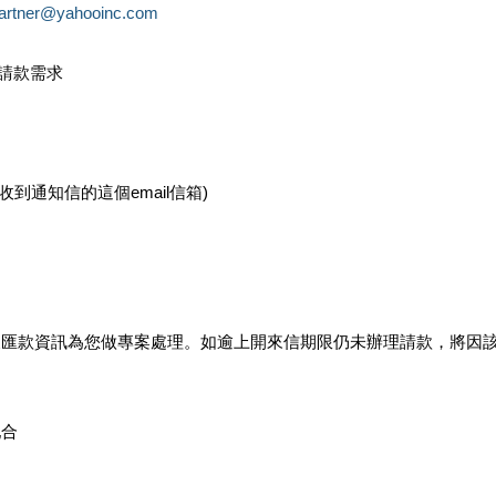
partner@yahooinc.com
款請款需求
您收到通知信的這個email信箱)
及匯款資訊為您做專案處理。如逾上開來信期限仍未辦理請款，將因
配合