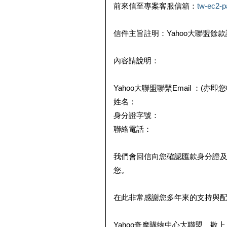
前來信至專案客服信箱：
tw-ec2-
信件主旨註明：Yahoo大聯盟餘
內容請說明：
Yahoo大聯盟聯繫Email ：(亦即
姓名：
身分證字號：
聯絡電話：
我們會回信向您確認匯款身分證
您。
在此非常感謝您多年來的支持與
Yahoo奇摩購物中心大聯盟 敬上