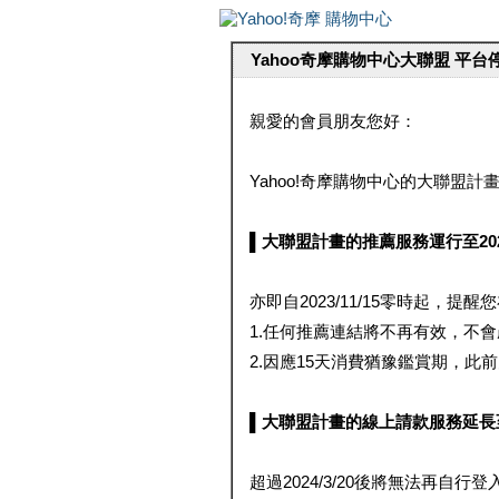
Yahoo奇摩購物中心大聯盟 平
親愛的會員朋友您好：
Yahoo!奇摩購物中心的大聯盟計畫 
▌大聯盟計畫的推薦服務運行至2023/1
亦即自2023/11/15零時起，
1.任何推薦連結將不再有效，不
2.因應15天消費猶豫鑑賞期，此前大聯
▌大聯盟計畫的線上請款服務延長至2024
超過2024/3/20後將無法再自