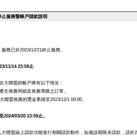
台停止服務暨帳戶請款說明
服務已於2023/12/21終止服務。
1/14 23:59止
提醒您在大聯盟的帳戶將有以下情況：
會產生推薦明細及推薦導購之訂單。
盟推薦的獎金累積至2023/12/1 00:00。
/03/20 23:59止。
行登入大聯盟線上請款功能進行相關請款動作，如逾該期限未請款，請於202