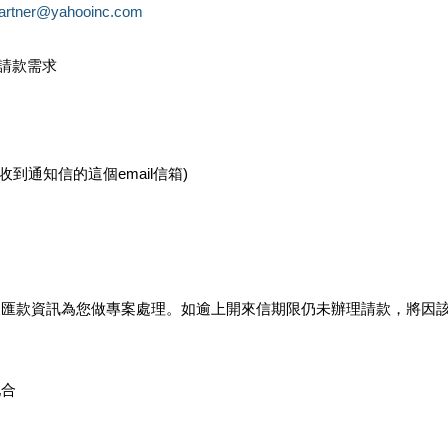
partner@yahooinc.com
款請款需求
您收到通知信的這個email信箱)
及匯款資訊為您做專案處理。如逾上開來信期限仍未辦理請款，將因
配合