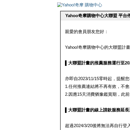
Yahoo奇摩購物中心大聯盟 平
親愛的會員朋友您好：
Yahoo!奇摩購物中心的大聯盟計畫 
▌大聯盟計畫的推薦服務運行至2023/1
亦即自2023/11/15零時起，
1.任何推薦連結將不再有效，不
2.因應15天消費猶豫鑑賞期，此前大聯
▌大聯盟計畫的線上請款服務延長至2024
超過2024/3/20後將無法再自