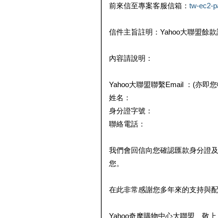
前來信至專案客服信箱：
tw-ec2-
信件主旨註明：Yahoo大聯盟餘
內容請說明：
Yahoo大聯盟聯繫Email ：(亦即
姓名：
身分證字號：
聯絡電話：
我們會回信向您確認匯款身分證
您。
在此非常感謝您多年來的支持與
Yahoo奇摩購物中心大聯盟 敬上