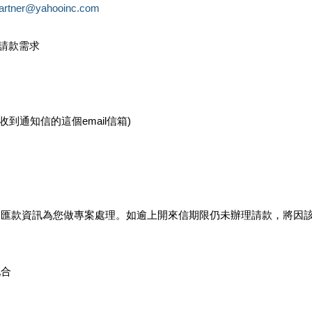
partner@yahooinc.com
款請款需求
您收到通知信的這個email信箱)
及匯款資訊為您做專案處理。如逾上開來信期限仍未辦理請款，將因
配合