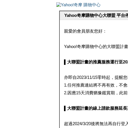
Yahoo奇摩購物中心大聯盟 平
親愛的會員朋友您好：
Yahoo!奇摩購物中心的大聯盟計畫 
▌大聯盟計畫的推薦服務運行至2023/1
亦即自2023/11/15零時起，
1.任何推薦連結將不再有效，不
2.因應15天消費猶豫鑑賞期，此前大聯
▌大聯盟計畫的線上請款服務延長至2024
超過2024/3/20後將無法再自