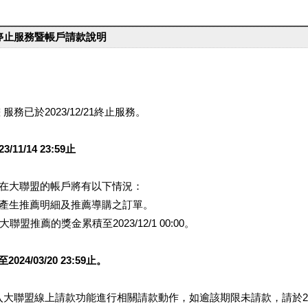
台停止服務暨帳戶請款說明
服務已於2023/12/21終止服務。
1/14 23:59止
提醒您在大聯盟的帳戶將有以下情況：
會產生推薦明細及推薦導購之訂單。
盟推薦的獎金累積至2023/12/1 00:00。
/03/20 23:59止。
行登入大聯盟線上請款功能進行相關請款動作，如逾該期限未請款，請於202