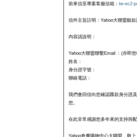
前來信至專案客服信箱：
tw-ec2-
信件主旨註明：Yahoo大聯盟餘
內容請說明：
Yahoo大聯盟聯繫Email ：(亦即
姓名：
身分證字號：
聯絡電話：
我們會回信向您確認匯款身分證
您。
在此非常感謝您多年來的支持與
Yahoo奇摩購物中心大聯盟 敬上