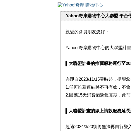
Yahoo奇摩購物中心大聯盟 平
親愛的會員朋友您好：
Yahoo!奇摩購物中心的大聯盟計畫 
▌大聯盟計畫的推薦服務運行至2023/1
亦即自2023/11/15零時起，
1.任何推薦連結將不再有效，不
2.因應15天消費猶豫鑑賞期，此前大聯
▌大聯盟計畫的線上請款服務延長至2024
超過2024/3/20後將無法再自