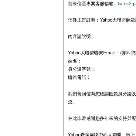
前來信至專案客服信箱：
tw-ec2-
信件主旨註明：Yahoo大聯盟餘
內容請說明：
Yahoo大聯盟聯繫Email ：(亦即
姓名：
身分證字號：
聯絡電話：
我們會回信向您確認匯款身分證
您。
在此非常感謝您多年來的支持與
Yahoo奇摩購物中心大聯盟 敬上