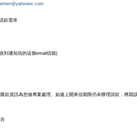
partner@yahooinc.com
款請款需求
您收到通知信的這個email信箱)
及匯款資訊為您做專案處理。如逾上開來信期限仍未辦理請款，將因
配合