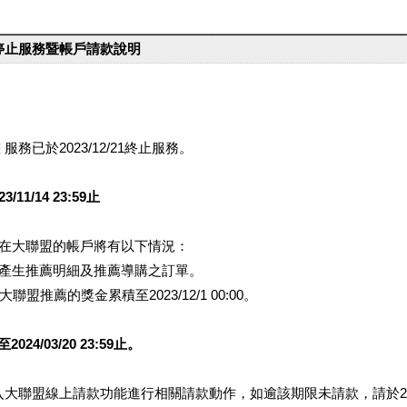
台停止服務暨帳戶請款說明
服務已於2023/12/21終止服務。
1/14 23:59止
提醒您在大聯盟的帳戶將有以下情況：
會產生推薦明細及推薦導購之訂單。
盟推薦的獎金累積至2023/12/1 00:00。
/03/20 23:59止。
行登入大聯盟線上請款功能進行相關請款動作，如逾該期限未請款，請於202