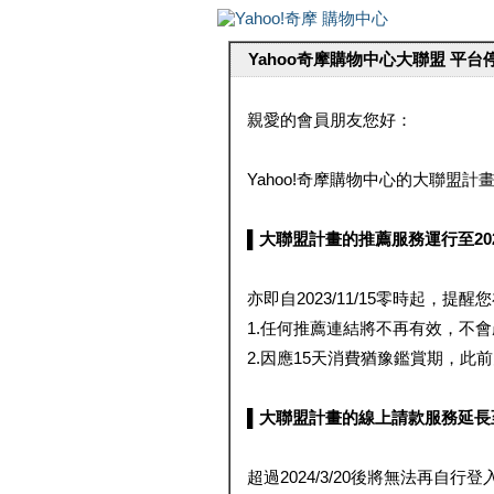
Yahoo奇摩購物中心大聯盟 平
親愛的會員朋友您好：
Yahoo!奇摩購物中心的大聯盟計畫 
▌大聯盟計畫的推薦服務運行至2023/1
亦即自2023/11/15零時起，
1.任何推薦連結將不再有效，不
2.因應15天消費猶豫鑑賞期，此前大聯
▌大聯盟計畫的線上請款服務延長至2024
超過2024/3/20後將無法再自