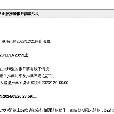
台停止服務暨帳戶請款說明
服務已於2023/12/21終止服務。
1/14 23:59止
提醒您在大聯盟的帳戶將有以下情況：
會產生推薦明細及推薦導購之訂單。
盟推薦的獎金累積至2023/12/1 00:00。
/03/20 23:59止。
行登入大聯盟線上請款功能進行相關請款動作，如逾該期限未請款，請於202