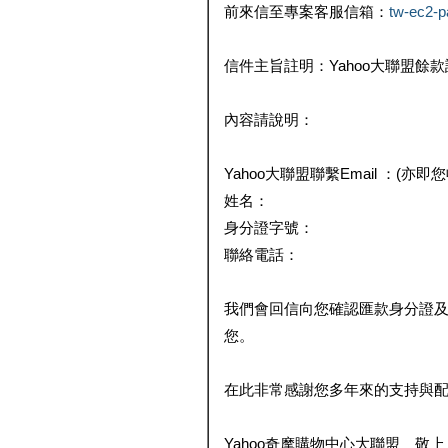
前來信至專案客服信箱：
tw-ec2-
信件主旨註明：Yahoo大聯盟餘
內容請說明：
Yahoo大聯盟聯繫Email ：(亦即
姓名：
身分證字號：
聯絡電話：
我們會回信向您確認匯款身分證
您。
在此非常感謝您多年來的支持與
Yahoo奇摩購物中心大聯盟 敬上