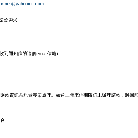
partner@yahooinc.com
款請款需求
您收到通知信的這個email信箱)
及匯款資訊為您做專案處理。如逾上開來信期限仍未辦理請款，將因
配合