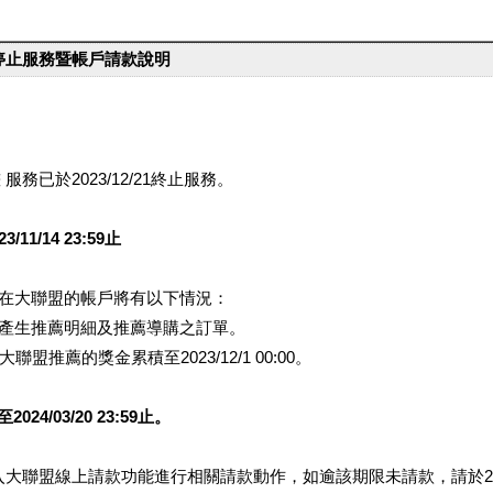
台停止服務暨帳戶請款說明
服務已於2023/12/21終止服務。
1/14 23:59止
提醒您在大聯盟的帳戶將有以下情況：
會產生推薦明細及推薦導購之訂單。
盟推薦的獎金累積至2023/12/1 00:00。
/03/20 23:59止。
行登入大聯盟線上請款功能進行相關請款動作，如逾該期限未請款，請於202