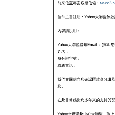
前來信至專案客服信箱：
tw-ec2-
信件主旨註明：Yahoo大聯盟餘
內容請說明：
Yahoo大聯盟聯繫Email ：(亦即
姓名：
身分證字號：
聯絡電話：
我們會回信向您確認匯款身分證
您。
在此非常感謝您多年來的支持與
Yahoo奇摩購物中心大聯盟 敬上