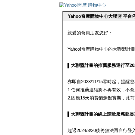
Yahoo奇摩購物中心大聯盟 平
親愛的會員朋友您好：
Yahoo!奇摩購物中心的大聯盟計畫 
▌大聯盟計畫的推薦服務運行至2023/1
亦即自2023/11/15零時起，
1.任何推薦連結將不再有效，不
2.因應15天消費猶豫鑑賞期，此前大聯
▌大聯盟計畫的線上請款服務延長至2024
超過2024/3/20後將無法再自