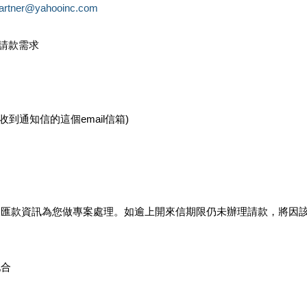
partner@yahooinc.com
款請款需求
您收到通知信的這個email信箱)
及匯款資訊為您做專案處理。如逾上開來信期限仍未辦理請款，將因
配合