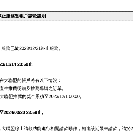
台停止服務暨帳戶請款說明
服務已於2023/12/21終止服務。
1/14 23:59止
提醒您在大聯盟的帳戶將有以下情況：
會產生推薦明細及推薦導購之訂單。
盟推薦的獎金累積至2023/12/1 00:00。
/03/20 23:59止。
行登入大聯盟線上請款功能進行相關請款動作，如逾該期限未請款，請於202