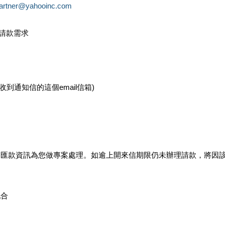
partner@yahooinc.com
款請款需求
您收到通知信的這個email信箱)
及匯款資訊為您做專案處理。如逾上開來信期限仍未辦理請款，將因
配合