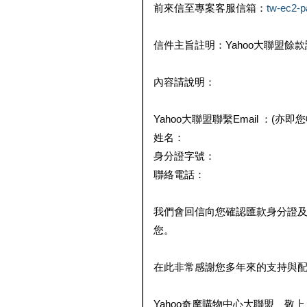
前來信至專案客服信箱：
tw-ec2-
信件主旨註明：Yahoo大聯盟餘
內容請說明：
Yahoo大聯盟聯繫Email ：(亦即
姓名：
身分證字號：
聯絡電話：
我們會回信向您確認匯款身分證
您。
在此非常感謝您多年來的支持與
Yahoo奇摩購物中心大聯盟 敬上