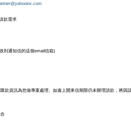
partner@yahooinc.com
款請款需求
您收到通知信的這個email信箱)
及匯款資訊為您做專案處理。如逾上開來信期限仍未辦理請款，將因
配合