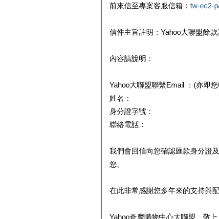
前來信至專案客服信箱：
tw-ec2-
信件主旨註明：Yahoo大聯盟餘
內容請說明：
Yahoo大聯盟聯繫Email ：(亦即
姓名：
身分證字號：
聯絡電話：
我們會回信向您確認匯款身分證
您。
在此非常感謝您多年來的支持與
Yahoo奇摩購物中心大聯盟 敬上