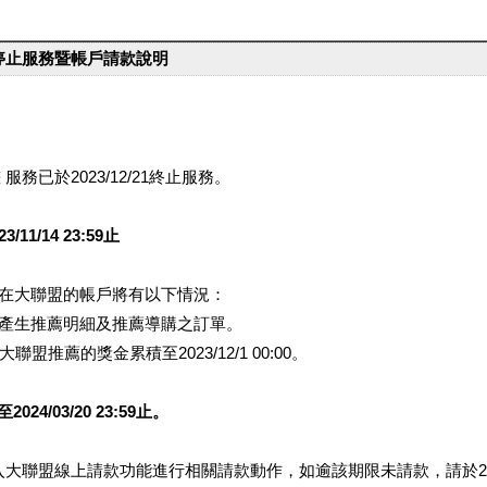
台停止服務暨帳戶請款說明
服務已於2023/12/21終止服務。
1/14 23:59止
提醒您在大聯盟的帳戶將有以下情況：
會產生推薦明細及推薦導購之訂單。
盟推薦的獎金累積至2023/12/1 00:00。
/03/20 23:59止。
行登入大聯盟線上請款功能進行相關請款動作，如逾該期限未請款，請於202