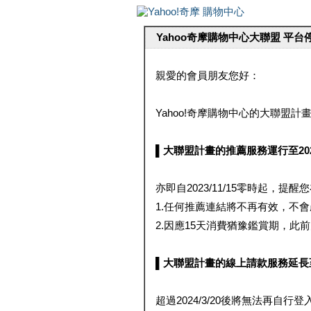
Yahoo奇摩購物中心大聯盟 平
親愛的會員朋友您好：
Yahoo!奇摩購物中心的大聯盟計畫 
▌大聯盟計畫的推薦服務運行至2023/1
亦即自2023/11/15零時起，
1.任何推薦連結將不再有效，不
2.因應15天消費猶豫鑑賞期，此前大聯
▌大聯盟計畫的線上請款服務延長至2024
超過2024/3/20後將無法再自