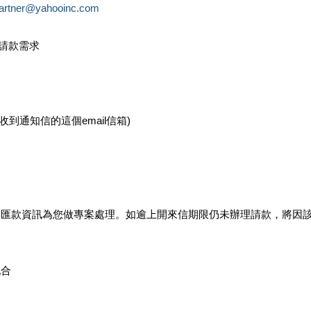
partner@yahooinc.com
款請款需求
您收到通知信的這個email信箱)
及匯款資訊為您做專案處理。如逾上開來信期限仍未辦理請款，將因
配合