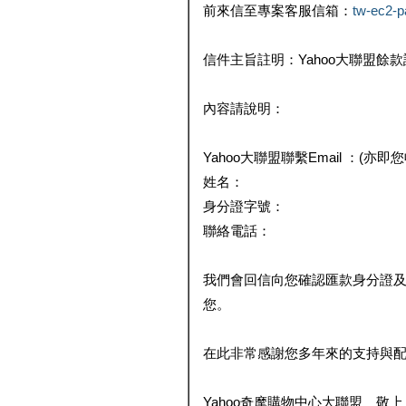
前來信至專案客服信箱：
tw-ec2-
信件主旨註明：Yahoo大聯盟餘
內容請說明：
Yahoo大聯盟聯繫Email ：(亦即
姓名：
身分證字號：
聯絡電話：
我們會回信向您確認匯款身分證
您。
在此非常感謝您多年來的支持與
Yahoo奇摩購物中心大聯盟 敬上