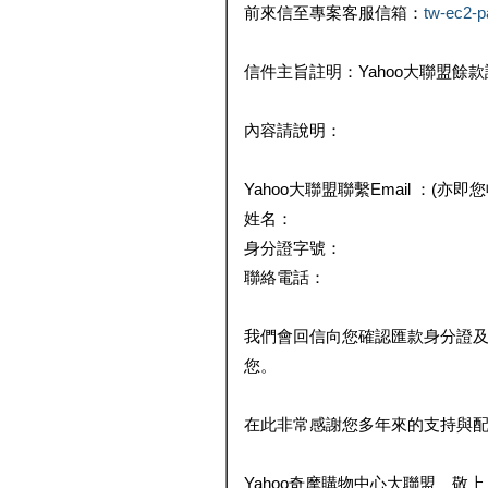
前來信至專案客服信箱：
tw-ec2-
信件主旨註明：Yahoo大聯盟餘
內容請說明：
Yahoo大聯盟聯繫Email ：(亦即
姓名：
身分證字號：
聯絡電話：
我們會回信向您確認匯款身分證
您。
在此非常感謝您多年來的支持與
Yahoo奇摩購物中心大聯盟 敬上