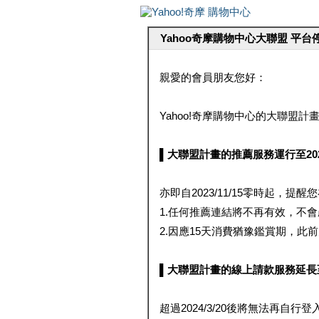
Yahoo奇摩購物中心大聯盟 平
親愛的會員朋友您好：
Yahoo!奇摩購物中心的大聯盟計畫 
▌大聯盟計畫的推薦服務運行至2023/1
亦即自2023/11/15零時起，
1.任何推薦連結將不再有效，不
2.因應15天消費猶豫鑑賞期，此前大聯
▌大聯盟計畫的線上請款服務延長至2024
超過2024/3/20後將無法再自