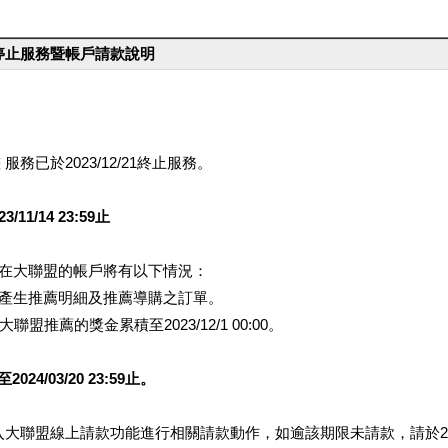
台停止服務暨帳戶請款說明
服務已於2023/12/21終止服務。
1/14 23:59止
提醒您在大聯盟的帳戶將有以下情況：
會產生推薦明細及推薦導購之訂單。
盟推薦的獎金累積至2023/12/1 00:00。
/03/20 23:59止。
行登入大聯盟線上請款功能進行相關請款動作，如逾該期限未請款，請於202