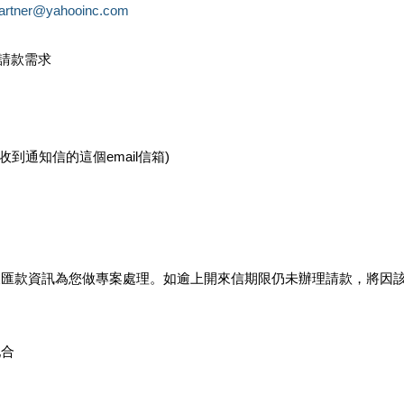
partner@yahooinc.com
款請款需求
您收到通知信的這個email信箱)
及匯款資訊為您做專案處理。如逾上開來信期限仍未辦理請款，將因
配合