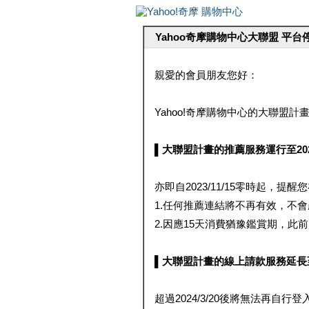
Yahoo奇摩購物中心大聯盟 平
親愛的會員朋友您好：
Yahoo!奇摩購物中心的大聯盟計畫 
▌大聯盟計畫的推薦服務運行至2023/1
亦即自2023/11/15零時起，
1.任何推薦連結將不再有效，不
2.因應15天消費猶豫鑑賞期，此前大聯
▌大聯盟計畫的線上請款服務延長至2024
超過2024/3/20後將無法再自