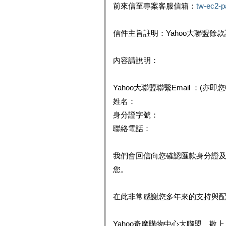
前來信至專案客服信箱：
tw-ec2-
信件主旨註明：Yahoo大聯盟餘
內容請說明：
Yahoo大聯盟聯繫Email ：(亦即
姓名：
身分證字號：
聯絡電話：
我們會回信向您確認匯款身分證
您。
在此非常感謝您多年來的支持與
Yahoo奇摩購物中心大聯盟 敬上