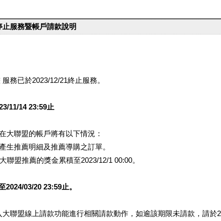
台停止服務暨帳戶請款說明
服務已於2023/12/21終止服務。
1/14 23:59止
提醒您在大聯盟的帳戶將有以下情況：
會產生推薦明細及推薦導購之訂單。
盟推薦的獎金累積至2023/12/1 00:00。
/03/20 23:59止。
行登入大聯盟線上請款功能進行相關請款動作，如逾該期限未請款，請於202