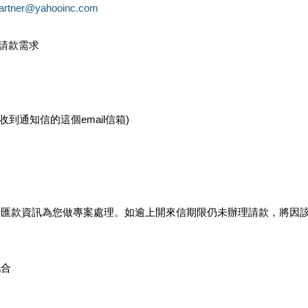
partner@yahooinc.com
款請款需求
您收到通知信的這個email信箱)
及匯款資訊為您做專案處理。如逾上開來信期限仍未辦理請款，將因
配合