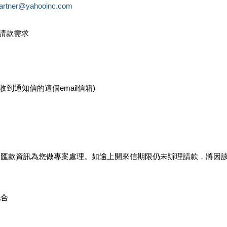
partner@yahooinc.com
款請款需求
您收到通知信的這個email信箱)
及匯款資訊為您做專案處理。如逾上開來信期限仍未辦理請款，將因
配合