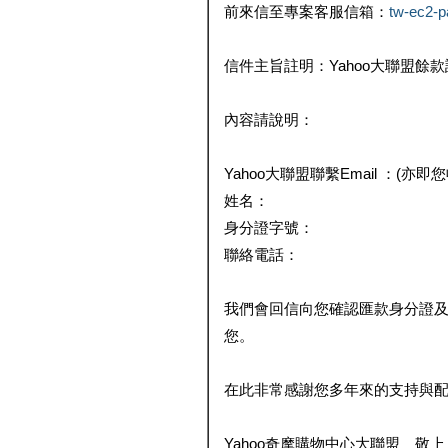
前來信至專案客服信箱：
tw-ec2-
信件主旨註明：Yahoo大聯盟餘
內容請說明：
Yahoo大聯盟聯繫Email ：(亦即
姓名：
身分證字號：
聯絡電話：
我們會回信向您確認匯款身分證
您。
在此非常感謝您多年來的支持與
Yahoo奇摩購物中心大聯盟 敬上