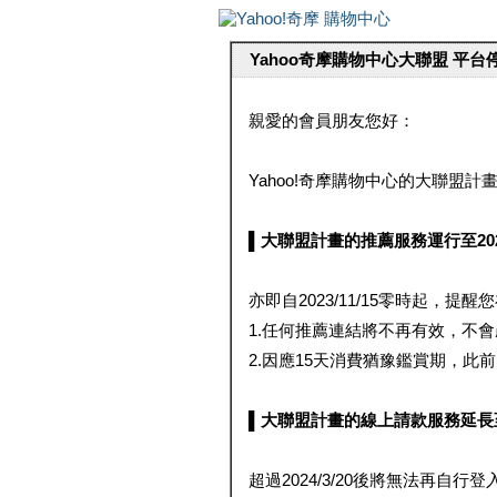
Yahoo奇摩購物中心大聯盟 平
親愛的會員朋友您好：
Yahoo!奇摩購物中心的大聯盟計畫 
▌大聯盟計畫的推薦服務運行至2023/1
亦即自2023/11/15零時起，
1.任何推薦連結將不再有效，不
2.因應15天消費猶豫鑑賞期，此前大聯
▌大聯盟計畫的線上請款服務延長至2024
超過2024/3/20後將無法再自