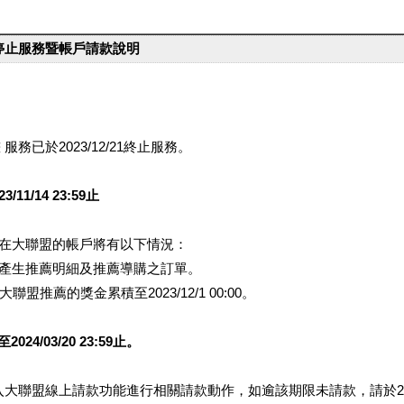
台停止服務暨帳戶請款說明
服務已於2023/12/21終止服務。
1/14 23:59止
提醒您在大聯盟的帳戶將有以下情況：
會產生推薦明細及推薦導購之訂單。
盟推薦的獎金累積至2023/12/1 00:00。
/03/20 23:59止。
行登入大聯盟線上請款功能進行相關請款動作，如逾該期限未請款，請於202