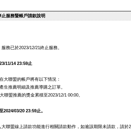
台停止服務暨帳戶請款說明
服務已於2023/12/21終止服務。
1/14 23:59止
提醒您在大聯盟的帳戶將有以下情況：
會產生推薦明細及推薦導購之訂單。
盟推薦的獎金累積至2023/12/1 00:00。
/03/20 23:59止。
行登入大聯盟線上請款功能進行相關請款動作，如逾該期限未請款，請於202