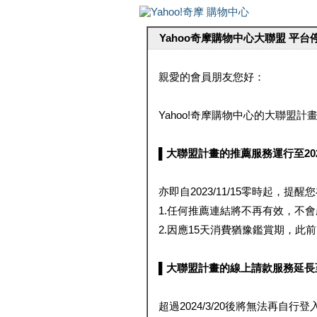
Yahoo奇摩購物中心大聯盟 平
親愛的會員朋友您好：
Yahoo!奇摩購物中心的大聯盟計畫 
▌大聯盟計畫的推薦服務運行至2023/1
亦即自2023/11/15零時起，
1.任何推薦連結將不再有效，不
2.因應15天消費猶豫鑑賞期，此前大聯
▌大聯盟計畫的線上請款服務延長至2024
超過2024/3/20後將無法再自