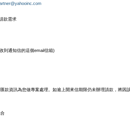
partner@yahooinc.com
款請款需求
您收到通知信的這個email信箱)
及匯款資訊為您做專案處理。如逾上開來信期限仍未辦理請款，將因
配合