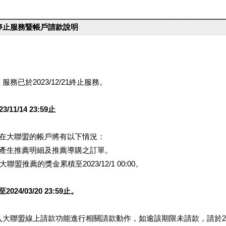
台停止服務暨帳戶請款說明
服務已於2023/12/21終止服務。
1/14 23:59止
提醒您在大聯盟的帳戶將有以下情況：
會產生推薦明細及推薦導購之訂單。
盟推薦的獎金累積至2023/12/1 00:00。
/03/20 23:59止。
行登入大聯盟線上請款功能進行相關請款動作，如逾該期限未請款，請於202