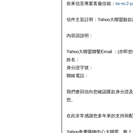
前來信至專案客服信箱：
tw-ec2-
信件主旨註明：Yahoo大聯盟餘
內容請說明：
Yahoo大聯盟聯繫Email ：(亦即
姓名：
身分證字號：
聯絡電話：
我們會回信向您確認匯款身分證
您。
在此非常感謝您多年來的支持與
Yahoo奇摩購物中心大聯盟 敬上