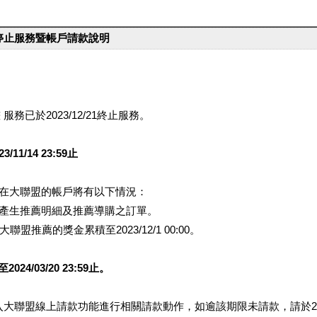
台停止服務暨帳戶請款說明
服務已於2023/12/21終止服務。
1/14 23:59止
提醒您在大聯盟的帳戶將有以下情況：
會產生推薦明細及推薦導購之訂單。
盟推薦的獎金累積至2023/12/1 00:00。
/03/20 23:59止。
行登入大聯盟線上請款功能進行相關請款動作，如逾該期限未請款，請於202