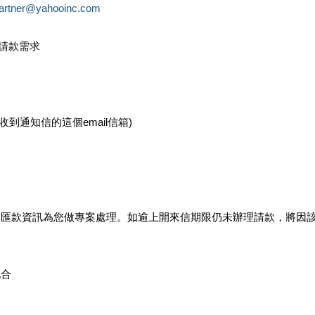
partner@yahooinc.com
款請款需求
您收到通知信的這個email信箱)
及匯款資訊為您做專案處理。如逾上開來信期限仍未辦理請款，將因
配合