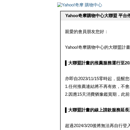
Yahoo奇摩購物中心大聯盟 平
親愛的會員朋友您好：
Yahoo!奇摩購物中心的大聯盟計畫 
▌大聯盟計畫的推薦服務運行至2023/1
亦即自2023/11/15零時起，
1.任何推薦連結將不再有效，不
2.因應15天消費猶豫鑑賞期，此前大聯
▌大聯盟計畫的線上請款服務延長至2024
超過2024/3/20後將無法再自