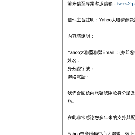
前來信至專案客服信箱：
tw-ec2-
信件主旨註明：Yahoo大聯盟餘
內容請說明：
Yahoo大聯盟聯繫Email ：(亦即
姓名：
身分證字號：
聯絡電話：
我們會回信向您確認匯款身分證
您。
在此非常感謝您多年來的支持與
Yahoo奇摩購物中心大聯盟 敬上