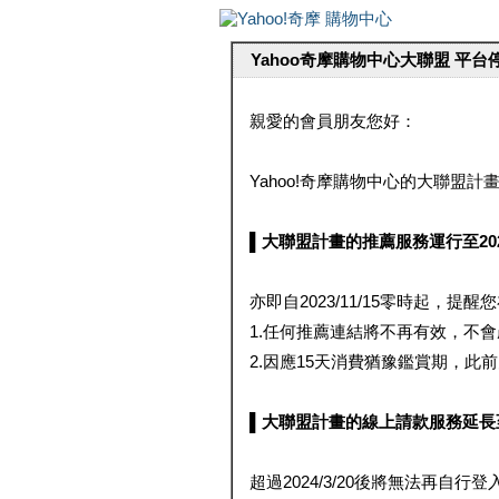
Yahoo奇摩購物中心大聯盟 平
親愛的會員朋友您好：
Yahoo!奇摩購物中心的大聯盟計畫 
▌大聯盟計畫的推薦服務運行至2023/1
亦即自2023/11/15零時起，
1.任何推薦連結將不再有效，不
2.因應15天消費猶豫鑑賞期，此前大聯
▌大聯盟計畫的線上請款服務延長至2024
超過2024/3/20後將無法再自