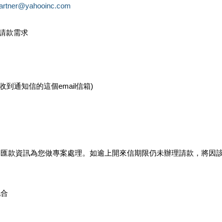
partner@yahooinc.com
款請款需求
您收到通知信的這個email信箱)
及匯款資訊為您做專案處理。如逾上開來信期限仍未辦理請款，將因
配合