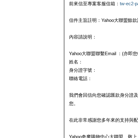
前來信至專案客服信箱：
tw-ec2-
信件主旨註明：Yahoo大聯盟餘
內容請說明：
Yahoo大聯盟聯繫Email ：(亦即
姓名：
身分證字號：
聯絡電話：
我們會回信向您確認匯款身分證
您。
在此非常感謝您多年來的支持與
Yahoo奇摩購物中心大聯盟 敬上