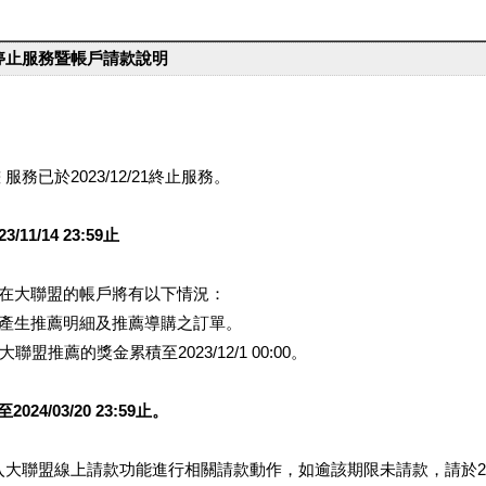
台停止服務暨帳戶請款說明
服務已於2023/12/21終止服務。
1/14 23:59止
提醒您在大聯盟的帳戶將有以下情況：
會產生推薦明細及推薦導購之訂單。
盟推薦的獎金累積至2023/12/1 00:00。
/03/20 23:59止。
行登入大聯盟線上請款功能進行相關請款動作，如逾該期限未請款，請於202