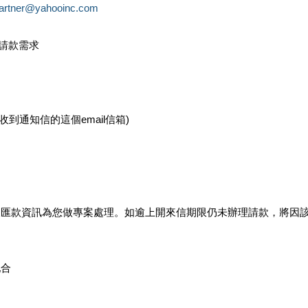
partner@yahooinc.com
款請款需求
您收到通知信的這個email信箱)
及匯款資訊為您做專案處理。如逾上開來信期限仍未辦理請款，將因
配合