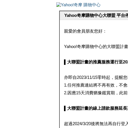
Yahoo奇摩購物中心大聯盟 平
親愛的會員朋友您好：
Yahoo!奇摩購物中心的大聯盟計畫 
▌大聯盟計畫的推薦服務運行至2023/1
亦即自2023/11/15零時起，
1.任何推薦連結將不再有效，不
2.因應15天消費猶豫鑑賞期，此前大聯
▌大聯盟計畫的線上請款服務延長至2024
超過2024/3/20後將無法再自