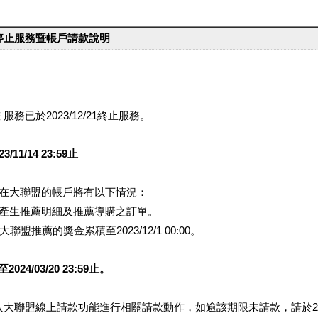
台停止服務暨帳戶請款說明
服務已於2023/12/21終止服務。
1/14 23:59止
提醒您在大聯盟的帳戶將有以下情況：
會產生推薦明細及推薦導購之訂單。
盟推薦的獎金累積至2023/12/1 00:00。
/03/20 23:59止。
行登入大聯盟線上請款功能進行相關請款動作，如逾該期限未請款，請於202