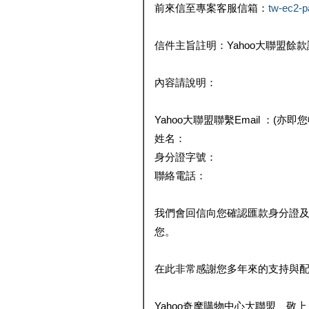
前來信至專案客服信箱：
tw-ec2-
信件主旨註明：Yahoo大聯盟餘
內容請說明：
Yahoo大聯盟聯繫Email ：(亦即
姓名：
身分證字號：
聯絡電話：
我們會回信向您確認匯款身分證
您。
在此非常感謝您多年來的支持與
Yahoo奇摩購物中心大聯盟 敬上