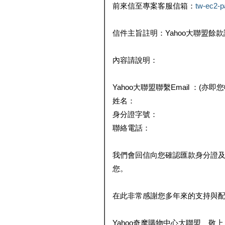
前來信至專案客服信箱：
tw-ec2-
信件主旨註明：Yahoo大聯盟餘
內容請說明：
Yahoo大聯盟聯繫Email ：(亦即
姓名：
身分證字號：
聯絡電話：
我們會回信向您確認匯款身分證
您。
在此非常感謝您多年來的支持與
Yahoo奇摩購物中心大聯盟 敬上