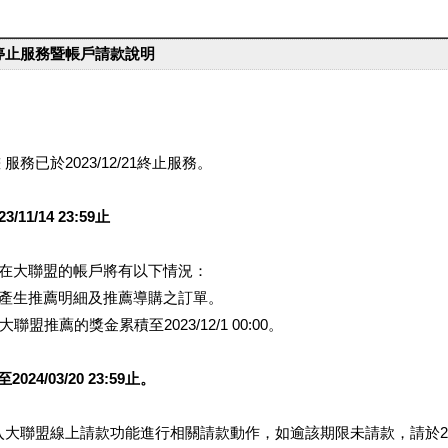
台停止服務暨帳戶請款說明
服務已於2023/12/21終止服務。
1/14 23:59止
提醒您在大聯盟的帳戶將有以下情況：
會產生推薦明細及推薦導購之訂單。
盟推薦的獎金累積至2023/12/1 00:00。
/03/20 23:59止。
行登入大聯盟線上請款功能進行相關請款動作，如逾該期限未請款，請於202