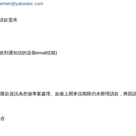
partner@yahooinc.com
款請款需求
您收到通知信的這個email信箱)
及匯款資訊為您做專案處理。如逾上開來信期限仍未辦理請款，將因
配合