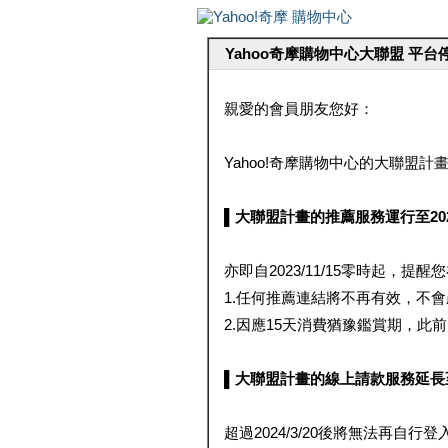
Yahoo奇摩購物中心大聯盟 平
親愛的會員朋友您好：
Yahoo!奇摩購物中心的大聯盟計畫 
▌大聯盟計畫的推薦服務運行至2023/1
亦即自2023/11/15零時起，
1.任何推薦連結將不再有效，不
2.因應15天消費猶豫鑑賞期，此前大聯
▌大聯盟計畫的線上請款服務延長至2024
超過2024/3/20後將無法再自