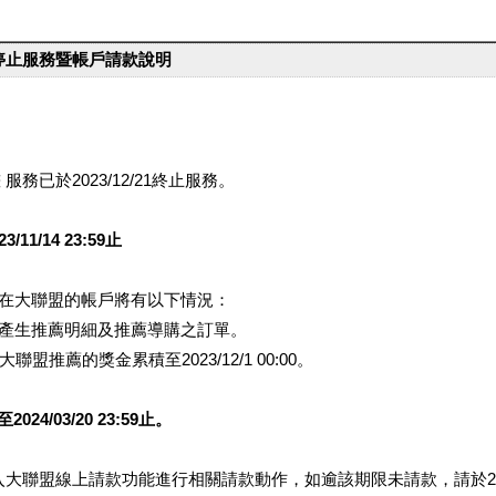
台停止服務暨帳戶請款說明
服務已於2023/12/21終止服務。
1/14 23:59止
提醒您在大聯盟的帳戶將有以下情況：
會產生推薦明細及推薦導購之訂單。
盟推薦的獎金累積至2023/12/1 00:00。
/03/20 23:59止。
行登入大聯盟線上請款功能進行相關請款動作，如逾該期限未請款，請於202