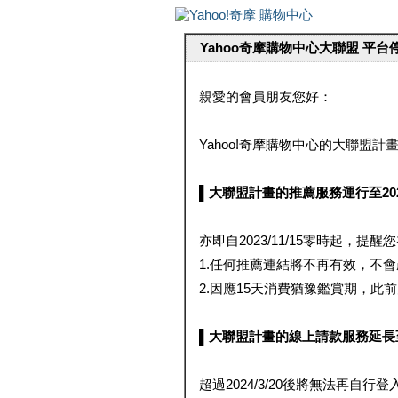
Yahoo奇摩購物中心大聯盟 平
親愛的會員朋友您好：
Yahoo!奇摩購物中心的大聯盟計畫 
▌大聯盟計畫的推薦服務運行至2023/1
亦即自2023/11/15零時起，
1.任何推薦連結將不再有效，不
2.因應15天消費猶豫鑑賞期，此前大聯
▌大聯盟計畫的線上請款服務延長至2024
超過2024/3/20後將無法再自