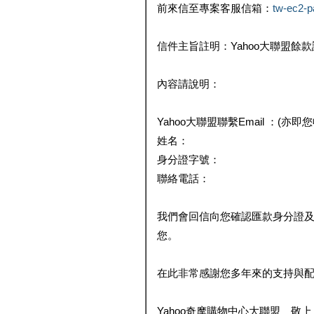
前來信至專案客服信箱：
tw-ec2-
信件主旨註明：Yahoo大聯盟餘
內容請說明：
Yahoo大聯盟聯繫Email ：(亦即
姓名：
身分證字號：
聯絡電話：
我們會回信向您確認匯款身分證
您。
在此非常感謝您多年來的支持與
Yahoo奇摩購物中心大聯盟 敬上