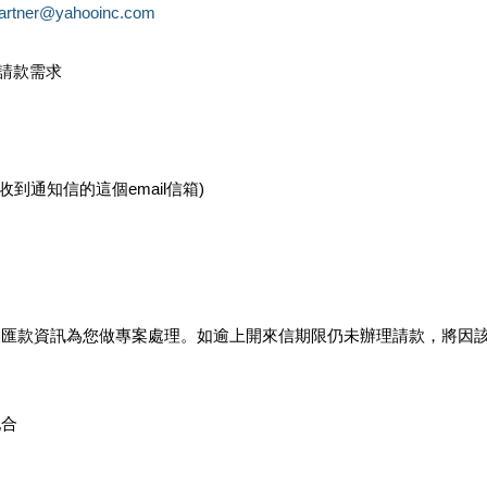
partner@yahooinc.com
款請款需求
您收到通知信的這個email信箱)
及匯款資訊為您做專案處理。如逾上開來信期限仍未辦理請款，將因
配合