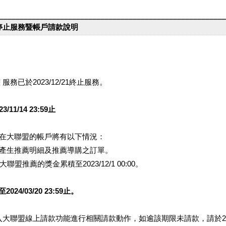
台停止服務暨帳戶請款說明
服務已於2023/12/21終止服務。
1/14 23:59止
提醒您在大聯盟的帳戶將有以下情況：
會產生推薦明細及推薦導購之訂單。
盟推薦的獎金累積至2023/12/1 00:00。
/03/20 23:59止。
行登入大聯盟線上請款功能進行相關請款動作，如逾該期限未請款，請於202