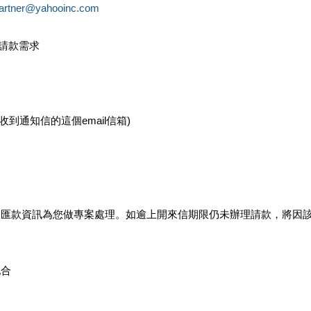
partner@yahooinc.com
款請款需求
您收到通知信的這個email信箱)
及匯款資訊為您做專案處理。如逾上開來信期限仍未辦理請款，將因
配合