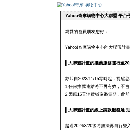
Yahoo奇摩購物中心大聯盟 平
親愛的會員朋友您好：
Yahoo!奇摩購物中心的大聯盟計畫 
▌大聯盟計畫的推薦服務運行至2023/1
亦即自2023/11/15零時起，
1.任何推薦連結將不再有效，不
2.因應15天消費猶豫鑑賞期，此前大聯
▌大聯盟計畫的線上請款服務延長至2024
超過2024/3/20後將無法再自