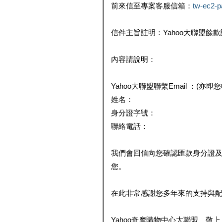
前來信至專案客服信箱：
tw-ec2-
信件主旨註明：Yahoo大聯盟餘
內容請說明：
Yahoo大聯盟聯繫Email ：(亦即
姓名：
身分證字號：
聯絡電話：
我們會回信向您確認匯款身分證
您。
在此非常感謝您多年來的支持與
Yahoo奇摩購物中心大聯盟 敬上