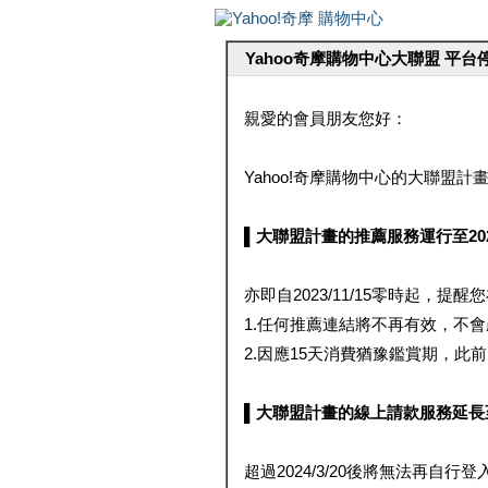
Yahoo奇摩購物中心大聯盟 平
親愛的會員朋友您好：
Yahoo!奇摩購物中心的大聯盟計畫 
▌大聯盟計畫的推薦服務運行至2023/1
亦即自2023/11/15零時起，
1.任何推薦連結將不再有效，不
2.因應15天消費猶豫鑑賞期，此前大聯
▌大聯盟計畫的線上請款服務延長至2024
超過2024/3/20後將無法再自