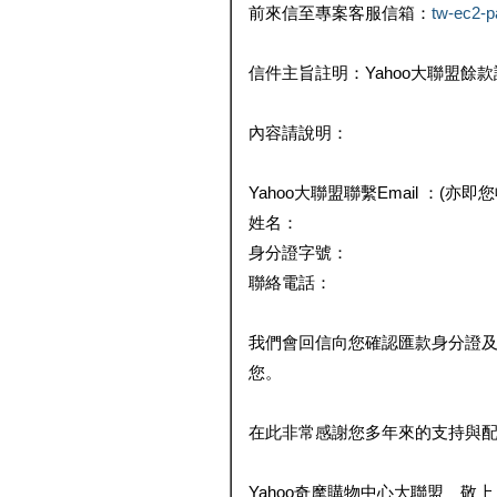
前來信至專案客服信箱：
tw-ec2-
信件主旨註明：Yahoo大聯盟餘
內容請說明：
Yahoo大聯盟聯繫Email ：(亦即
姓名：
身分證字號：
聯絡電話：
我們會回信向您確認匯款身分證
您。
在此非常感謝您多年來的支持與
Yahoo奇摩購物中心大聯盟 敬上