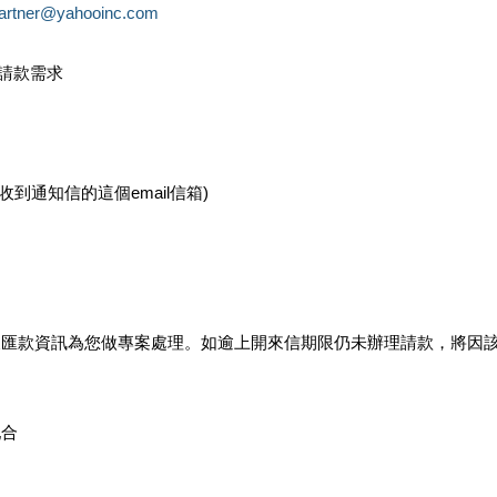
partner@yahooinc.com
款請款需求
您收到通知信的這個email信箱)
及匯款資訊為您做專案處理。如逾上開來信期限仍未辦理請款，將因
配合