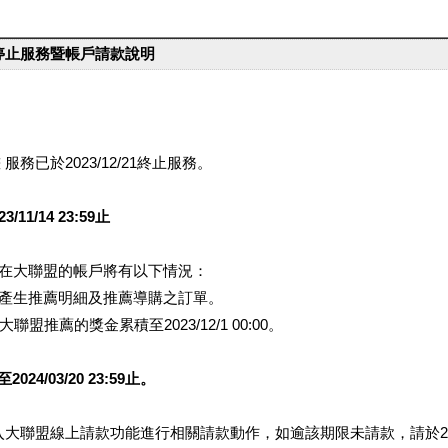
台停止服務暨帳戶請款說明
服務已於2023/12/21終止服務。
1/14 23:59止
提醒您在大聯盟的帳戶將有以下情況：
會產生推薦明細及推薦導購之訂單。
盟推薦的獎金累積至2023/12/1 00:00。
/03/20 23:59止。
行登入大聯盟線上請款功能進行相關請款動作，如逾該期限未請款，請於202