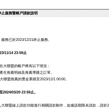
台停止服務暨帳戶請款說明
服務已於2023/12/21終止服務。
1/14 23:59止
提醒您在大聯盟的帳戶將有以下情況：
會產生推薦明細及推薦導購之訂單。
盟推薦的獎金累積至2023/12/1 00:00。
/03/20 23:59止。
行登入大聯盟線上請款功能進行相關請款動作，如逾該期限未請款，請於202