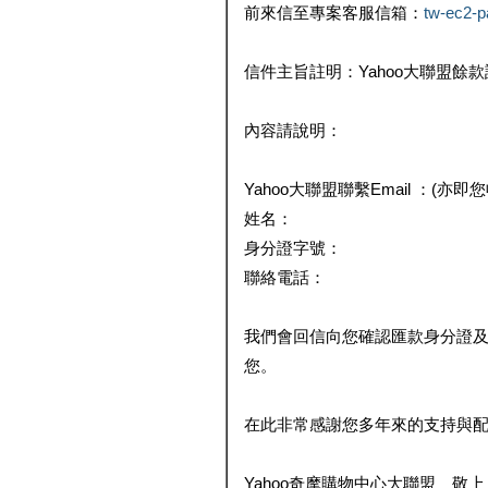
前來信至專案客服信箱：
tw-ec2-
信件主旨註明：Yahoo大聯盟餘
內容請說明：
Yahoo大聯盟聯繫Email ：(亦即
姓名：
身分證字號：
聯絡電話：
我們會回信向您確認匯款身分證
您。
在此非常感謝您多年來的支持與
Yahoo奇摩購物中心大聯盟 敬上