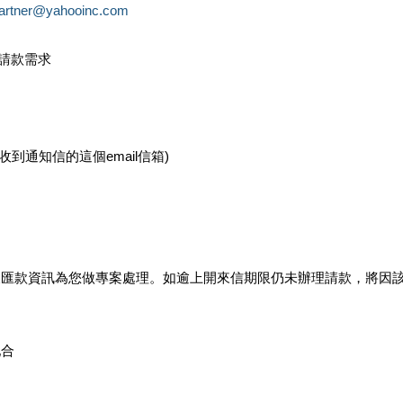
partner@yahooinc.com
款請款需求
您收到通知信的這個email信箱)
及匯款資訊為您做專案處理。如逾上開來信期限仍未辦理請款，將因
配合