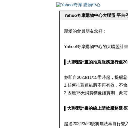
Yahoo奇摩購物中心大聯盟 平
親愛的會員朋友您好：
Yahoo!奇摩購物中心的大聯盟計畫 
▌大聯盟計畫的推薦服務運行至2023/1
亦即自2023/11/15零時起，
1.任何推薦連結將不再有效，不
2.因應15天消費猶豫鑑賞期，此前大聯
▌大聯盟計畫的線上請款服務延長至2024
超過2024/3/20後將無法再自