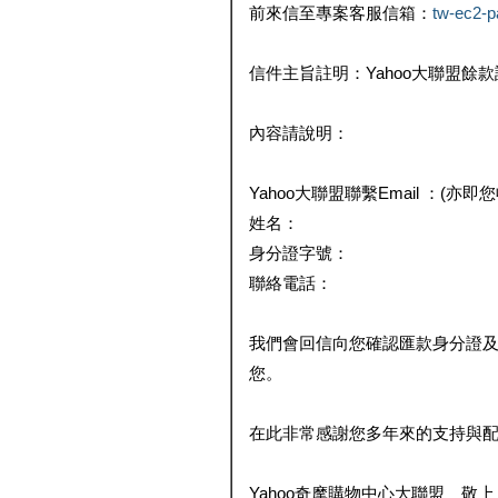
前來信至專案客服信箱：
tw-ec2-
信件主旨註明：Yahoo大聯盟餘
內容請說明：
Yahoo大聯盟聯繫Email ：(亦即
姓名：
身分證字號：
聯絡電話：
我們會回信向您確認匯款身分證
您。
在此非常感謝您多年來的支持與
Yahoo奇摩購物中心大聯盟 敬上