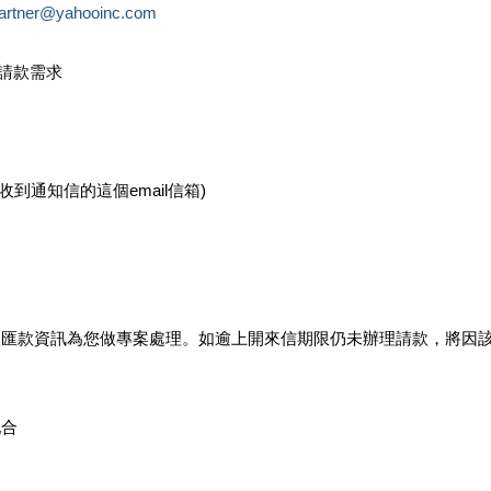
partner@yahooinc.com
款請款需求
您收到通知信的這個email信箱)
及匯款資訊為您做專案處理。如逾上開來信期限仍未辦理請款，將因
配合