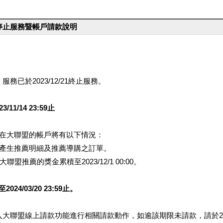
台停止服務暨帳戶請款說明
服務已於2023/12/21終止服務。
1/14 23:59止
提醒您在大聯盟的帳戶將有以下情況：
會產生推薦明細及推薦導購之訂單。
盟推薦的獎金累積至2023/12/1 00:00。
/03/20 23:59止。
行登入大聯盟線上請款功能進行相關請款動作，如逾該期限未請款，請於202