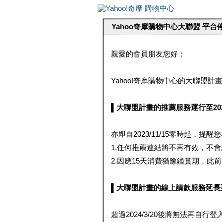
Yahoo奇摩購物中心大聯盟 平
親愛的會員朋友您好：
Yahoo!奇摩購物中心的大聯盟計畫 
▌大聯盟計畫的推薦服務運行至2023/1
亦即自2023/11/15零時起，
1.任何推薦連結將不再有效，不
2.因應15天消費猶豫鑑賞期，此前大聯
▌大聯盟計畫的線上請款服務延長至2024
超過2024/3/20後將無法再自