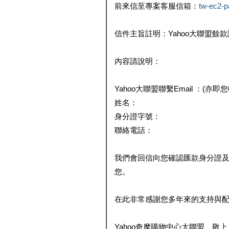
前來信至專案客服信箱：
tw-ec2-
信件主旨註明：Yahoo大聯盟餘
內容請說明：
Yahoo大聯盟聯繫Email ：(亦即
姓名：
身分證字號：
聯絡電話：
我們會回信向您確認匯款身分證
您。
在此非常感謝您多年來的支持與
Yahoo奇摩購物中心大聯盟 敬上