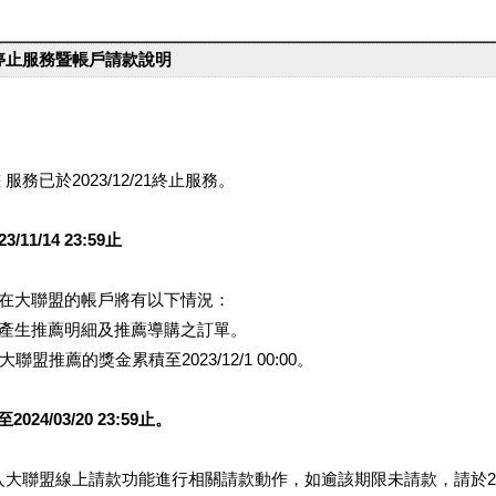
台停止服務暨帳戶請款說明
服務已於2023/12/21終止服務。
1/14 23:59止
提醒您在大聯盟的帳戶將有以下情況：
會產生推薦明細及推薦導購之訂單。
盟推薦的獎金累積至2023/12/1 00:00。
/03/20 23:59止。
行登入大聯盟線上請款功能進行相關請款動作，如逾該期限未請款，請於202