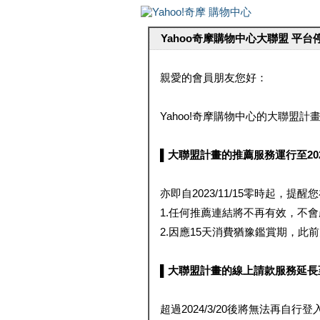
Yahoo奇摩購物中心大聯盟 平
親愛的會員朋友您好：
Yahoo!奇摩購物中心的大聯盟計畫 
▌大聯盟計畫的推薦服務運行至2023/1
亦即自2023/11/15零時起，
1.任何推薦連結將不再有效，不
2.因應15天消費猶豫鑑賞期，此前大聯
▌大聯盟計畫的線上請款服務延長至2024
超過2024/3/20後將無法再自