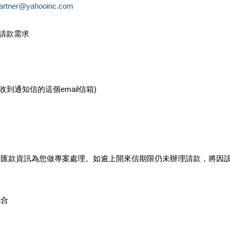
partner@yahooinc.com
款請款需求
您收到通知信的這個email信箱)
及匯款資訊為您做專案處理。如逾上開來信期限仍未辦理請款，將因
配合