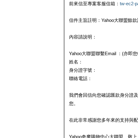
前來信至專案客服信箱：
tw-ec2-
信件主旨註明：Yahoo大聯盟餘
內容請說明：
Yahoo大聯盟聯繫Email ：(亦即
姓名：
身分證字號：
聯絡電話：
我們會回信向您確認匯款身分證
您。
在此非常感謝您多年來的支持與
Yahoo奇摩購物中心大聯盟 敬上