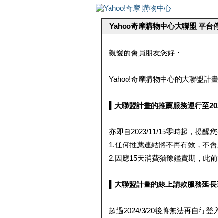
Yahoo奇摩購物中心大聯盟 平
親愛的會員朋友您好：
Yahoo!奇摩購物中心的大聯盟計畫 
▌大聯盟計畫的推薦服務運行至2023/1
亦即自2023/11/15零時起，
1.任何推薦連結將不再有效，不
2.因應15天消費猶豫鑑賞期，此前大聯
▌大聯盟計畫的線上請款服務延長至2024
超過2024/3/20後將無法再自