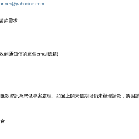
partner@yahooinc.com
款請款需求
您收到通知信的這個email信箱)
及匯款資訊為您做專案處理。如逾上開來信期限仍未辦理請款，將因
配合