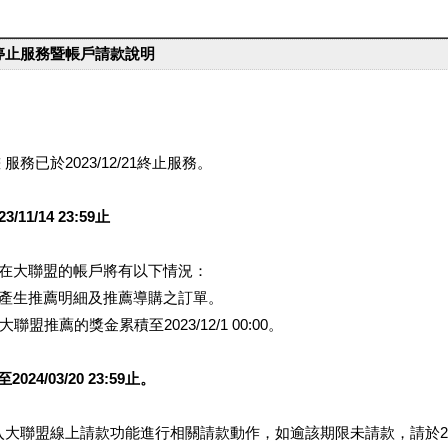
台停止服務暨帳戶請款說明
服務已於2023/12/21終止服務。
1/14 23:59止
提醒您在大聯盟的帳戶將有以下情況：
會產生推薦明細及推薦導購之訂單。
盟推薦的獎金累積至2023/12/1 00:00。
/03/20 23:59止。
行登入大聯盟線上請款功能進行相關請款動作，如逾該期限未請款，請於202