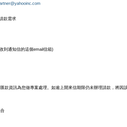
partner@yahooinc.com
款請款需求
您收到通知信的這個email信箱)
及匯款資訊為您做專案處理。如逾上開來信期限仍未辦理請款，將因
配合