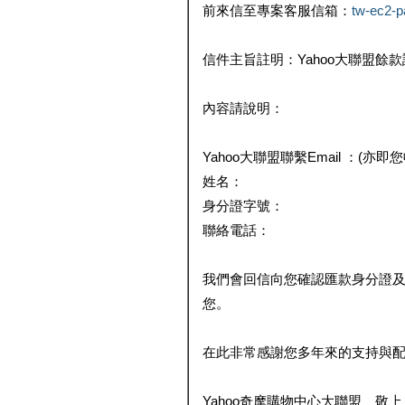
前來信至專案客服信箱：
tw-ec2-
信件主旨註明：Yahoo大聯盟餘
內容請說明：
Yahoo大聯盟聯繫Email ：(亦即
姓名：
身分證字號：
聯絡電話：
我們會回信向您確認匯款身分證
您。
在此非常感謝您多年來的支持與
Yahoo奇摩購物中心大聯盟 敬上