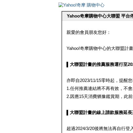
Yahoo奇摩購物中心大聯盟 平
親愛的會員朋友您好：
Yahoo!奇摩購物中心的大聯盟計畫 
▌大聯盟計畫的推薦服務運行至2023/1
亦即自2023/11/15零時起，
1.任何推薦連結將不再有效，不
2.因應15天消費猶豫鑑賞期，此前大聯
▌大聯盟計畫的線上請款服務延長至2024
超過2024/3/20後將無法再自