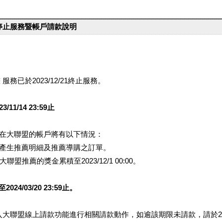
台停止服務暨帳戶請款說明
服務已於2023/12/21終止服務。
1/14 23:59止
提醒您在大聯盟的帳戶將有以下情況：
會產生推薦明細及推薦導購之訂單。
盟推薦的獎金累積至2023/12/1 00:00。
/03/20 23:59止。
行登入大聯盟線上請款功能進行相關請款動作，如逾該期限未請款，請於202