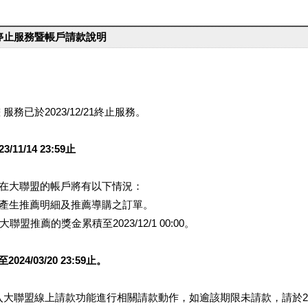
台停止服務暨帳戶請款說明
服務已於2023/12/21終止服務。
1/14 23:59止
提醒您在大聯盟的帳戶將有以下情況：
會產生推薦明細及推薦導購之訂單。
盟推薦的獎金累積至2023/12/1 00:00。
/03/20 23:59止。
行登入大聯盟線上請款功能進行相關請款動作，如逾該期限未請款，請於202