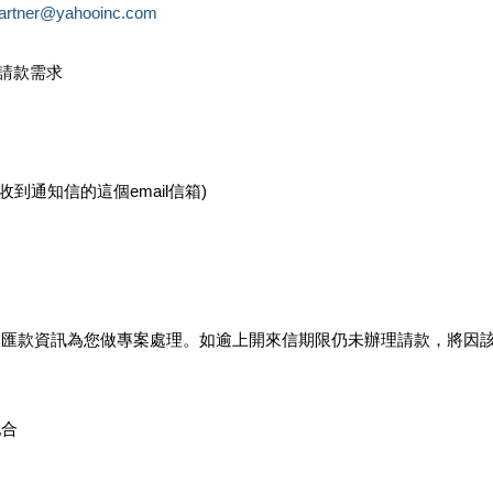
partner@yahooinc.com
款請款需求
您收到通知信的這個email信箱)
及匯款資訊為您做專案處理。如逾上開來信期限仍未辦理請款，將因
配合