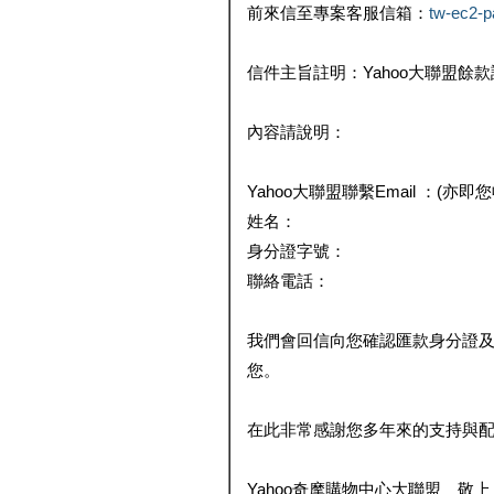
前來信至專案客服信箱：
tw-ec2-
信件主旨註明：Yahoo大聯盟餘
內容請說明：
Yahoo大聯盟聯繫Email ：(亦即
姓名：
身分證字號：
聯絡電話：
我們會回信向您確認匯款身分證
您。
在此非常感謝您多年來的支持與
Yahoo奇摩購物中心大聯盟 敬上