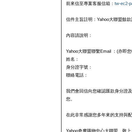
前來信至專案客服信箱：
tw-ec2-
信件主旨註明：Yahoo大聯盟餘
內容請說明：
Yahoo大聯盟聯繫Email ：(亦即
姓名：
身分證字號：
聯絡電話：
我們會回信向您確認匯款身分證
您。
在此非常感謝您多年來的支持與
Yahoo奇摩購物中心大聯盟 敬上