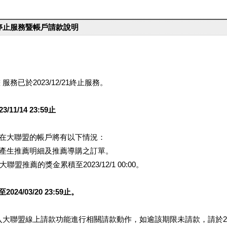
台停止服務暨帳戶請款說明
服務已於2023/12/21終止服務。
1/14 23:59止
提醒您在大聯盟的帳戶將有以下情況：
會產生推薦明細及推薦導購之訂單。
盟推薦的獎金累積至2023/12/1 00:00。
/03/20 23:59止。
行登入大聯盟線上請款功能進行相關請款動作，如逾該期限未請款，請於202