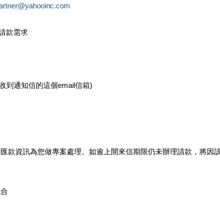
partner@yahooinc.com
款請款需求
您收到通知信的這個email信箱)
及匯款資訊為您做專案處理。如逾上開來信期限仍未辦理請款，將因
配合