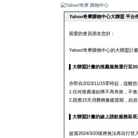
Yahoo奇摩購物中心大聯盟 平
親愛的會員朋友您好：
Yahoo!奇摩購物中心的大聯盟計畫 
▌大聯盟計畫的推薦服務運行至2023/1
亦即自2023/11/15零時起，
1.任何推薦連結將不再有效，不
2.因應15天消費猶豫鑑賞期，此前大聯
▌大聯盟計畫的線上請款服務延長至2024
超過2024/3/20後將無法再自