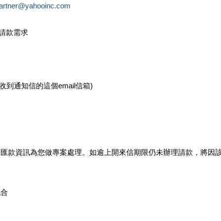
partner@yahooinc.com
款請款需求
您收到通知信的這個email信箱)
及匯款資訊為您做專案處理。如逾上開來信期限仍未辦理請款，將因
配合