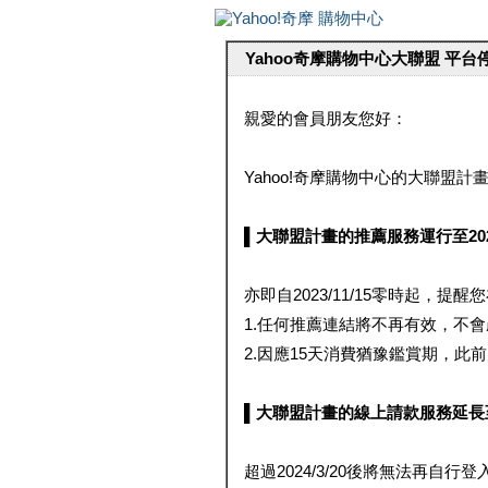
Yahoo奇摩購物中心大聯盟 平
親愛的會員朋友您好：
Yahoo!奇摩購物中心的大聯盟計畫 
▌大聯盟計畫的推薦服務運行至2023/1
亦即自2023/11/15零時起，
1.任何推薦連結將不再有效，不
2.因應15天消費猶豫鑑賞期，此前大聯
▌大聯盟計畫的線上請款服務延長至2024
超過2024/3/20後將無法再自