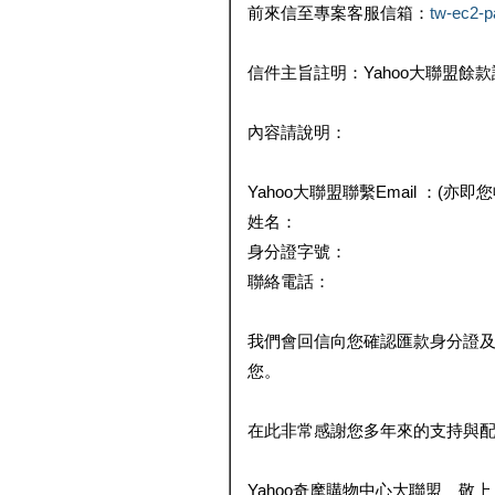
前來信至專案客服信箱：
tw-ec2-
信件主旨註明：Yahoo大聯盟餘
內容請說明：
Yahoo大聯盟聯繫Email ：(亦即
姓名：
身分證字號：
聯絡電話：
我們會回信向您確認匯款身分證
您。
在此非常感謝您多年來的支持與
Yahoo奇摩購物中心大聯盟 敬上