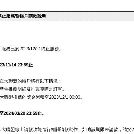
台停止服務暨帳戶請款說明
服務已於2023/12/21終止服務。
1/14 23:59止
提醒您在大聯盟的帳戶將有以下情況：
會產生推薦明細及推薦導購之訂單。
盟推薦的獎金累積至2023/12/1 00:00。
/03/20 23:59止。
行登入大聯盟線上請款功能進行相關請款動作，如逾該期限未請款，請於202