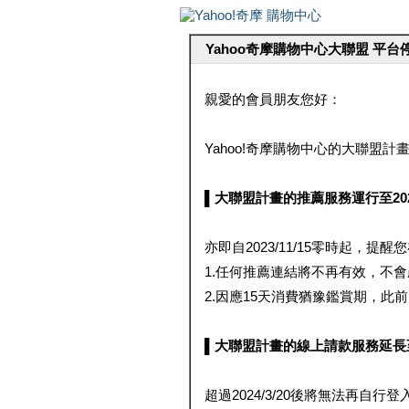
Yahoo奇摩購物中心大聯盟 平
親愛的會員朋友您好：
Yahoo!奇摩購物中心的大聯盟計畫 
▌大聯盟計畫的推薦服務運行至2023/1
亦即自2023/11/15零時起，
1.任何推薦連結將不再有效，不
2.因應15天消費猶豫鑑賞期，此前大聯
▌大聯盟計畫的線上請款服務延長至2024
超過2024/3/20後將無法再自