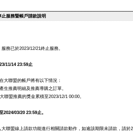
台停止服務暨帳戶請款說明
服務已於2023/12/21終止服務。
1/14 23:59止
提醒您在大聯盟的帳戶將有以下情況：
會產生推薦明細及推薦導購之訂單。
盟推薦的獎金累積至2023/12/1 00:00。
/03/20 23:59止。
行登入大聯盟線上請款功能進行相關請款動作，如逾該期限未請款，請於202