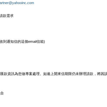
partner@yahooinc.com
款請款需求
您收到通知信的這個email信箱)
及匯款資訊為您做專案處理。如逾上開來信期限仍未辦理請款，將因
配合