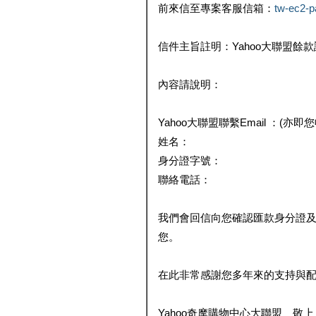
前來信至專案客服信箱：
tw-ec2-
信件主旨註明：Yahoo大聯盟餘
內容請說明：
Yahoo大聯盟聯繫Email ：(亦即
姓名：
身分證字號：
聯絡電話：
我們會回信向您確認匯款身分證
您。
在此非常感謝您多年來的支持與
Yahoo奇摩購物中心大聯盟 敬上