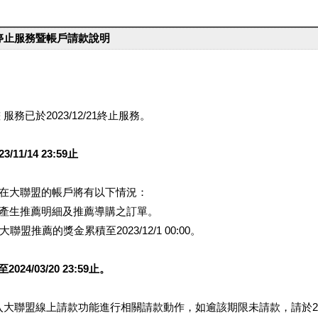
台停止服務暨帳戶請款說明
服務已於2023/12/21終止服務。
1/14 23:59止
提醒您在大聯盟的帳戶將有以下情況：
會產生推薦明細及推薦導購之訂單。
盟推薦的獎金累積至2023/12/1 00:00。
/03/20 23:59止。
行登入大聯盟線上請款功能進行相關請款動作，如逾該期限未請款，請於202