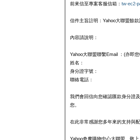
前來信至專案客服信箱：
tw-ec2-
信件主旨註明：Yahoo大聯盟餘
內容請說明：
Yahoo大聯盟聯繫Email ：(亦即
姓名：
身分證字號：
聯絡電話：
我們會回信向您確認匯款身分證
您。
在此非常感謝您多年來的支持與
Yahoo奇摩購物中心大聯盟 敬上