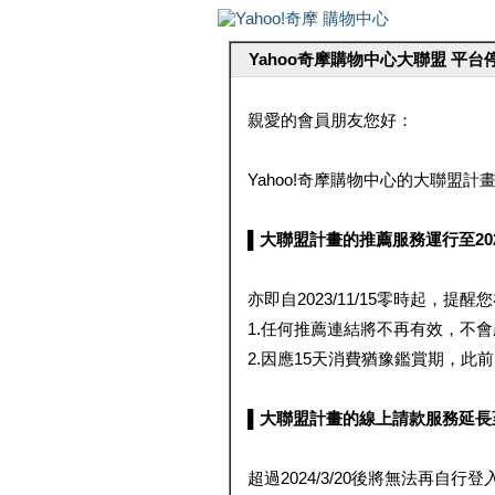
Yahoo奇摩購物中心大聯盟 平
親愛的會員朋友您好：
Yahoo!奇摩購物中心的大聯盟計畫 
▌大聯盟計畫的推薦服務運行至2023/1
亦即自2023/11/15零時起，
1.任何推薦連結將不再有效，不
2.因應15天消費猶豫鑑賞期，此前大聯
▌大聯盟計畫的線上請款服務延長至2024
超過2024/3/20後將無法再自