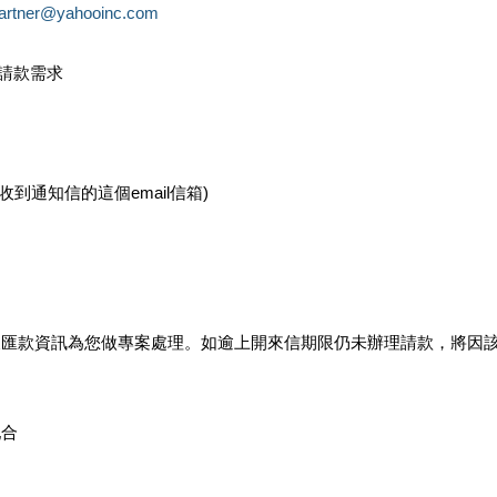
partner@yahooinc.com
款請款需求
您收到通知信的這個email信箱)
及匯款資訊為您做專案處理。如逾上開來信期限仍未辦理請款，將因
配合