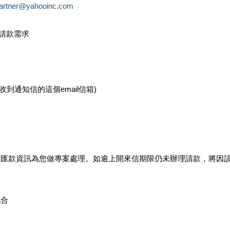
partner@yahooinc.com
款請款需求
您收到通知信的這個email信箱)
及匯款資訊為您做專案處理。如逾上開來信期限仍未辦理請款，將因
配合