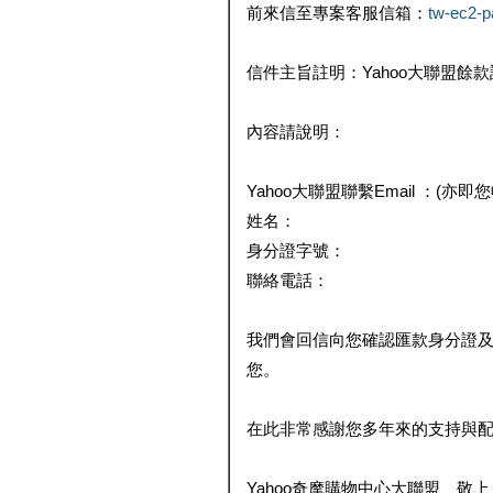
前來信至專案客服信箱：
tw-ec2-
信件主旨註明：Yahoo大聯盟餘
內容請說明：
Yahoo大聯盟聯繫Email ：(亦即
姓名：
身分證字號：
聯絡電話：
我們會回信向您確認匯款身分證
您。
在此非常感謝您多年來的支持與
Yahoo奇摩購物中心大聯盟 敬上