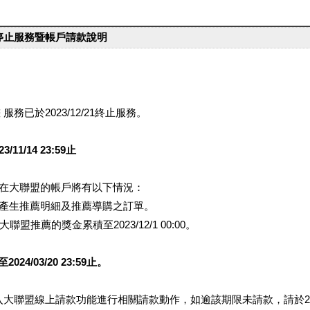
台停止服務暨帳戶請款說明
服務已於2023/12/21終止服務。
1/14 23:59止
提醒您在大聯盟的帳戶將有以下情況：
會產生推薦明細及推薦導購之訂單。
盟推薦的獎金累積至2023/12/1 00:00。
/03/20 23:59止。
行登入大聯盟線上請款功能進行相關請款動作，如逾該期限未請款，請於202