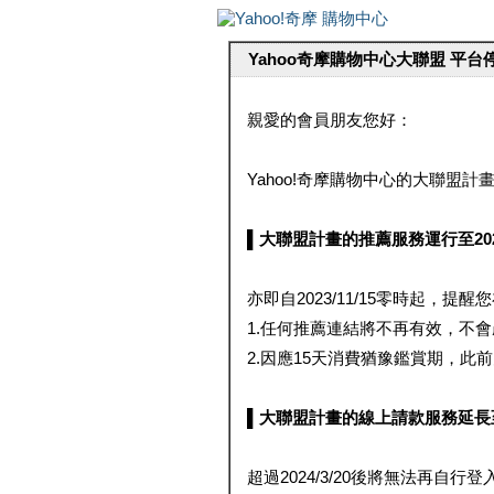
Yahoo奇摩購物中心大聯盟 平
親愛的會員朋友您好：
Yahoo!奇摩購物中心的大聯盟計畫 
▌大聯盟計畫的推薦服務運行至2023/1
亦即自2023/11/15零時起，
1.任何推薦連結將不再有效，不
2.因應15天消費猶豫鑑賞期，此前大聯
▌大聯盟計畫的線上請款服務延長至2024
超過2024/3/20後將無法再自