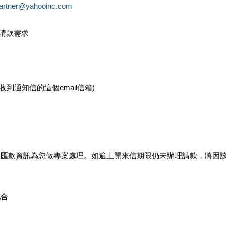
partner@yahooinc.com
款請款需求
您收到通知信的這個email信箱)
及匯款資訊為您做專案處理。如逾上開來信期限仍未辦理請款，將因
配合