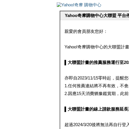
Yahoo奇摩購物中心大聯盟 平
親愛的會員朋友您好：
Yahoo!奇摩購物中心的大聯盟計畫 
▌大聯盟計畫的推薦服務運行至2023/1
亦即自2023/11/15零時起，
1.任何推薦連結將不再有效，不
2.因應15天消費猶豫鑑賞期，此前大聯
▌大聯盟計畫的線上請款服務延長至2024
超過2024/3/20後將無法再自