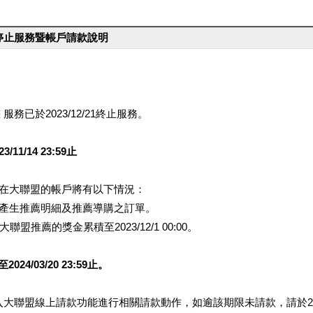
台停止服務暨帳戶請款說明
服務已於2023/12/21終止服務。
1/14 23:59止
提醒您在大聯盟的帳戶將有以下情況：
會產生推薦明細及推薦導購之訂單。
盟推薦的獎金累積至2023/12/1 00:00。
/03/20 23:59止。
行登入大聯盟線上請款功能進行相關請款動作，如逾該期限未請款，請於202