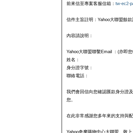
前來信至專案客服信箱：
tw-ec2-
信件主旨註明：Yahoo大聯盟餘
內容請說明：
Yahoo大聯盟聯繫Email ：(亦即
姓名：
身分證字號：
聯絡電話：
我們會回信向您確認匯款身分證
您。
在此非常感謝您多年來的支持與
Yahoo奇摩購物中心大聯盟 敬上