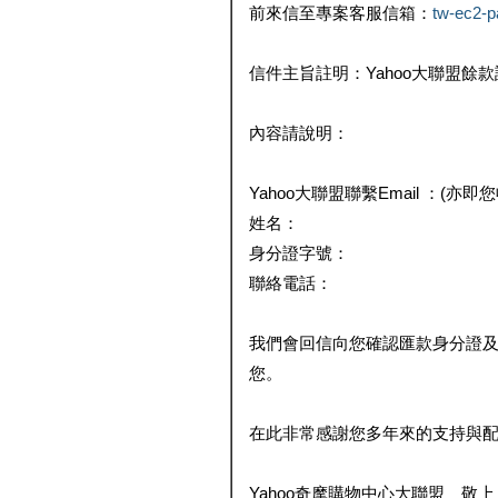
前來信至專案客服信箱：
tw-ec2-
信件主旨註明：Yahoo大聯盟餘
內容請說明：
Yahoo大聯盟聯繫Email ：(亦即
姓名：
身分證字號：
聯絡電話：
我們會回信向您確認匯款身分證
您。
在此非常感謝您多年來的支持與
Yahoo奇摩購物中心大聯盟 敬上