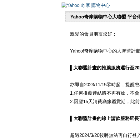
Yahoo奇摩購物中心大聯盟 平
親愛的會員朋友您好：
Yahoo!奇摩購物中心的大聯盟計畫 
▌大聯盟計畫的推薦服務運行至2023/1
亦即自2023/11/15零時起，
1.任何推薦連結將不再有效，不
2.因應15天消費猶豫鑑賞期，此前大聯
▌大聯盟計畫的線上請款服務延長至2024
超過2024/3/20後將無法再自