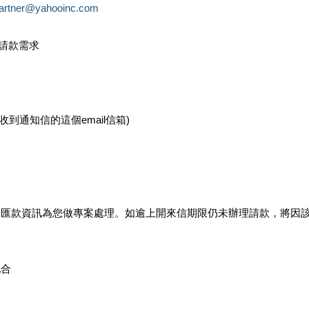
partner@yahooinc.com
款請款需求
您收到通知信的這個email信箱)
及匯款資訊為您做專案處理。如逾上開來信期限仍未辦理請款，將因
配合