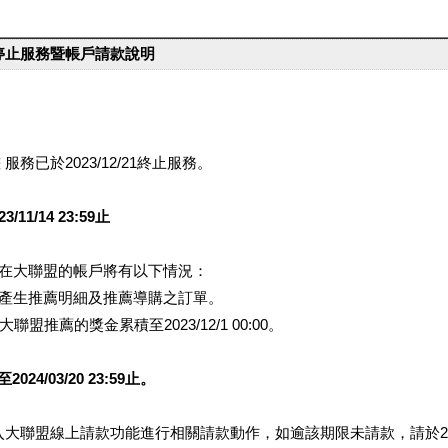
台停止服務暨帳戶請款說明
服務已於2023/12/21終止服務。
1/14 23:59止
提醒您在大聯盟的帳戶將有以下情況：
會產生推薦明細及推薦導購之訂單。
盟推薦的獎金累積至2023/12/1 00:00。
/03/20 23:59止。
行登入大聯盟線上請款功能進行相關請款動作，如逾該期限未請款，請於202