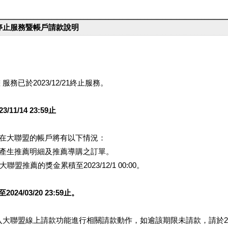
台停止服務暨帳戶請款說明
服務已於2023/12/21終止服務。
1/14 23:59止
提醒您在大聯盟的帳戶將有以下情況：
會產生推薦明細及推薦導購之訂單。
盟推薦的獎金累積至2023/12/1 00:00。
/03/20 23:59止。
行登入大聯盟線上請款功能進行相關請款動作，如逾該期限未請款，請於202