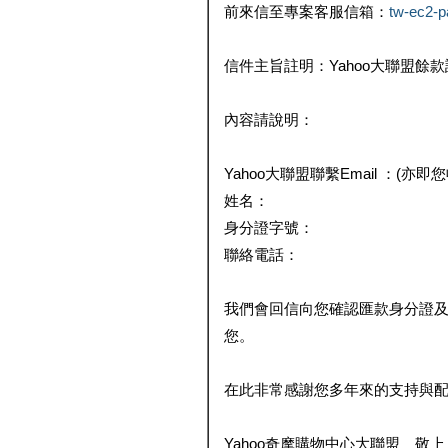
前來信至專案客服信箱：
tw-ec2-
信件主旨註明：Yahoo大聯盟餘
內容請說明：
Yahoo大聯盟聯繫Email ：(亦即
姓名：
身分證字號：
聯絡電話：
我們會回信向您確認匯款身分證
您。
在此非常感謝您多年來的支持與
Yahoo奇摩購物中心大聯盟 敬上