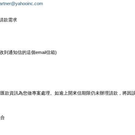
partner@yahooinc.com
款請款需求
您收到通知信的這個email信箱)
及匯款資訊為您做專案處理。如逾上開來信期限仍未辦理請款，將因
配合