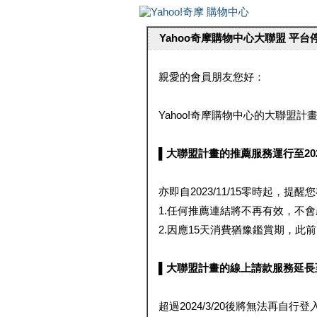
Yahoo奇摩購物中心大聯盟 平
親愛的會員朋友您好：
Yahoo!奇摩購物中心的大聯盟計畫 
▌大聯盟計畫的推薦服務運行至2023/1
亦即自2023/11/15零時起，
1.任何推薦連結將不再有效，不
2.因應15天消費猶豫鑑賞期，此前大聯
▌大聯盟計畫的線上請款服務延長至2024
超過2024/3/20後將無法再自