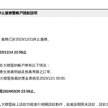
台停止服務暨帳戶請款說明
服務已於2023/12/21終止服務。
1/14 23:59止
提醒您在大聯盟的帳戶將有以下情況：
會產生推薦明細及推薦導購之訂單。
盟推薦的獎金累積至2023/12/1 00:00。
/03/20 23:59止。
行登入大聯盟線上請款功能進行相關請款動作，如逾該期限未請款，請於202