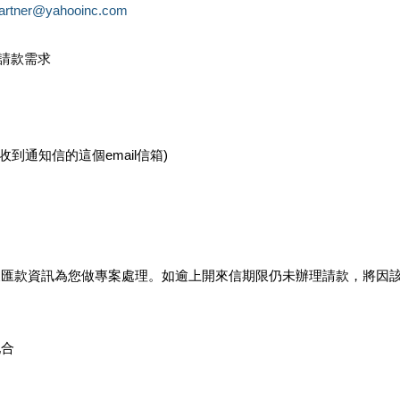
partner@yahooinc.com
款請款需求
您收到通知信的這個email信箱)
及匯款資訊為您做專案處理。如逾上開來信期限仍未辦理請款，將因
配合