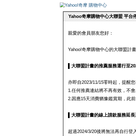
Yahoo奇摩購物中心大聯盟 平
親愛的會員朋友您好：
Yahoo!奇摩購物中心的大聯盟計畫 
▌大聯盟計畫的推薦服務運行至2023/1
亦即自2023/11/15零時起，
1.任何推薦連結將不再有效，不
2.因應15天消費猶豫鑑賞期，此前大聯
▌大聯盟計畫的線上請款服務延長至2024
超過2024/3/20後將無法再自