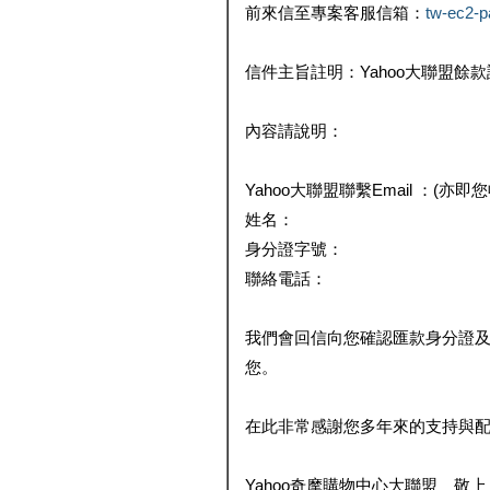
前來信至專案客服信箱：
tw-ec2-
信件主旨註明：Yahoo大聯盟餘
內容請說明：
Yahoo大聯盟聯繫Email ：(亦即
姓名：
身分證字號：
聯絡電話：
我們會回信向您確認匯款身分證
您。
在此非常感謝您多年來的支持與
Yahoo奇摩購物中心大聯盟 敬上