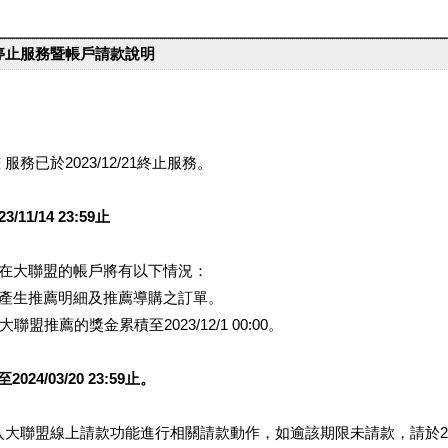
台停止服務暨帳戶請款說明
服務已於2023/12/21終止服務。
1/14 23:59止
提醒您在大聯盟的帳戶將有以下情況：
會產生推薦明細及推薦導購之訂單。
盟推薦的獎金累積至2023/12/1 00:00。
/03/20 23:59止。
行登入大聯盟線上請款功能進行相關請款動作，如逾該期限未請款，請於202