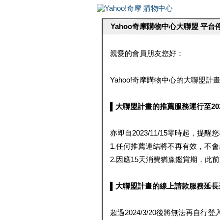
Yahoo奇摩購物中心大聯盟 平
親愛的會員朋友您好：
Yahoo!奇摩購物中心的大聯盟計畫 
▌大聯盟計畫的推薦服務運行至2023/1
亦即自2023/11/15零時起，
1.任何推薦連結將不再有效，不
2.因應15天消費猶豫鑑賞期，此前大聯
▌大聯盟計畫的線上請款服務延長至2024
超過2024/3/20後將無法再自