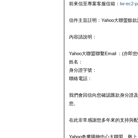
前來信至專案客服信箱：
tw-ec2-
信件主旨註明：Yahoo大聯盟餘
內容請說明：
Yahoo大聯盟聯繫Email ：(亦即
姓名：
身分證字號：
聯絡電話：
我們會回信向您確認匯款身分證
您。
在此非常感謝您多年來的支持與
Yahoo奇摩購物中心大聯盟 敬上