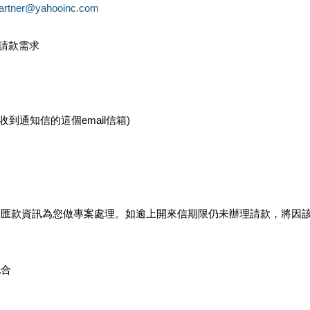
partner@yahooinc.com
款請款需求
您收到通知信的這個email信箱)
及匯款資訊為您做專案處理。如逾上開來信期限仍未辦理請款，將因
配合