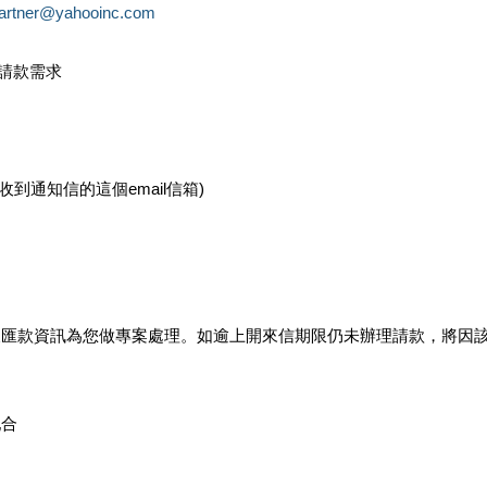
partner@yahooinc.com
款請款需求
您收到通知信的這個email信箱)
及匯款資訊為您做專案處理。如逾上開來信期限仍未辦理請款，將因
配合