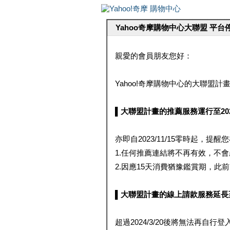
Yahoo奇摩購物中心大聯盟 平
親愛的會員朋友您好：
Yahoo!奇摩購物中心的大聯盟計畫 
▌大聯盟計畫的推薦服務運行至2023/1
亦即自2023/11/15零時起，
1.任何推薦連結將不再有效，不
2.因應15天消費猶豫鑑賞期，此前大聯
▌大聯盟計畫的線上請款服務延長至2024
超過2024/3/20後將無法再自