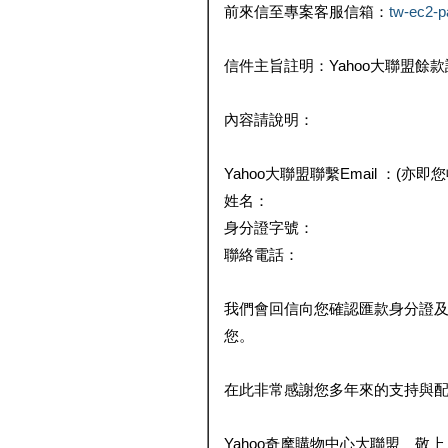
前來信至專案客服信箱：
tw-ec2-
信件主旨註明：Yahoo大聯盟餘
內容請說明：
Yahoo大聯盟聯繫Email ：(亦即
姓名：
身分證字號：
聯絡電話：
我們會回信向您確認匯款身分證
您。
在此非常感謝您多年來的支持與
Yahoo奇摩購物中心大聯盟 敬上