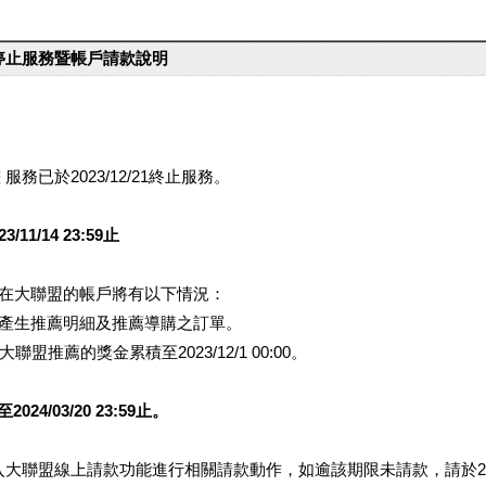
台停止服務暨帳戶請款說明
服務已於2023/12/21終止服務。
1/14 23:59止
提醒您在大聯盟的帳戶將有以下情況：
會產生推薦明細及推薦導購之訂單。
盟推薦的獎金累積至2023/12/1 00:00。
/03/20 23:59止。
行登入大聯盟線上請款功能進行相關請款動作，如逾該期限未請款，請於202