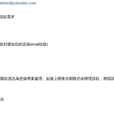
partner@yahooinc.com
款請款需求
您收到通知信的這個email信箱)
及匯款資訊為您做專案處理。如逾上開來信期限仍未辦理請款，將因
配合