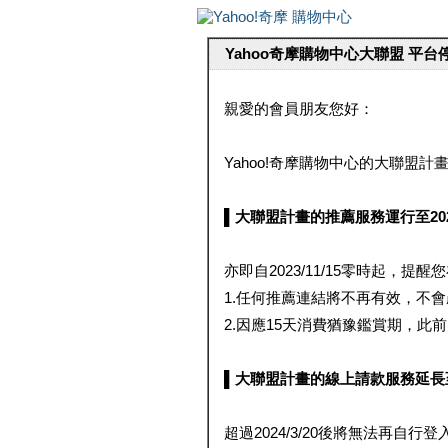
Yahoo奇摩購物中心大聯盟 平
親愛的會員朋友您好：
Yahoo!奇摩購物中心的大聯盟計畫 
▌大聯盟計畫的推薦服務運行至2023/1
亦即自2023/11/15零時起，
1.任何推薦連結將不再有效，不
2.因應15天消費猶豫鑑賞期，此前大聯
▌大聯盟計畫的線上請款服務延長至2024
超過2024/3/20後將無法再自