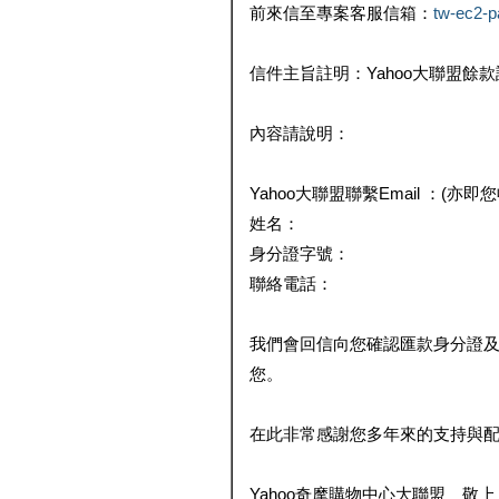
前來信至專案客服信箱：
tw-ec2-
信件主旨註明：Yahoo大聯盟餘
內容請說明：
Yahoo大聯盟聯繫Email ：(亦即
姓名：
身分證字號：
聯絡電話：
我們會回信向您確認匯款身分證
您。
在此非常感謝您多年來的支持與
Yahoo奇摩購物中心大聯盟 敬上