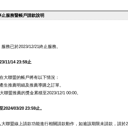
台停止服務暨帳戶請款說明
服務已於2023/12/21終止服務。
1/14 23:59止
提醒您在大聯盟的帳戶將有以下情況：
會產生推薦明細及推薦導購之訂單。
盟推薦的獎金累積至2023/12/1 00:00。
/03/20 23:59止。
行登入大聯盟線上請款功能進行相關請款動作，如逾該期限未請款，請於202