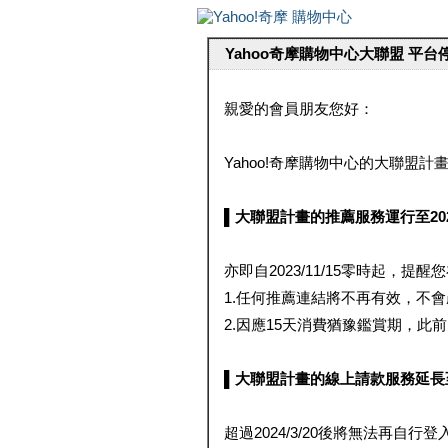
Yahoo奇摩購物中心大聯盟 平
親愛的會員朋友您好：
Yahoo!奇摩購物中心的大聯盟計畫 
▌大聯盟計畫的推薦服務運行至2023/1
亦即自2023/11/15零時起，
1.任何推薦連結將不再有效，不
2.因應15天消費猶豫鑑賞期，此前大聯
▌大聯盟計畫的線上請款服務延長至2024
超過2024/3/20後將無法再自