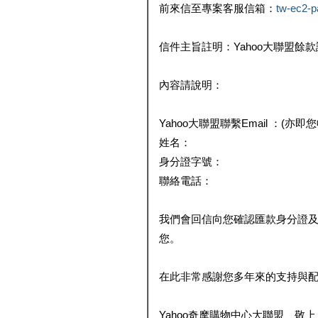
前來信至專案客服信箱：
tw-ec2-
信件主旨註明：Yahoo大聯盟餘
內容請說明：
Yahoo大聯盟聯繫Email ：(亦即
姓名：
身分證字號：
聯絡電話：
我們會回信向您確認匯款身分證
您。
在此非常感謝您多年來的支持與
Yahoo奇摩購物中心大聯盟 敬上