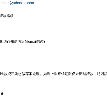
partner@yahooinc.com
款請款需求
您收到通知信的這個email信箱)
及匯款資訊為您做專案處理。如逾上開來信期限仍未辦理請款，將因
配合