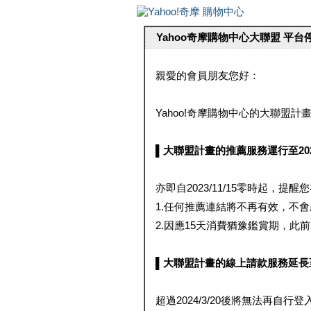
Yahoo奇摩購物中心大聯盟 平
親愛的會員朋友您好：
Yahoo!奇摩購物中心的大聯盟計畫 
▌大聯盟計畫的推薦服務運行至2023/1
亦即自2023/11/15零時起，
1.任何推薦連結將不再有效，不
2.因應15天消費猶豫鑑賞期，此前大聯
▌大聯盟計畫的線上請款服務延長至2024
超過2024/3/20後將無法再自