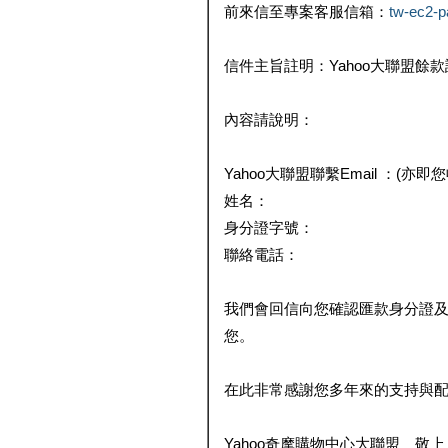
前來信至專案客服信箱：
tw-ec2-
信件主旨註明：Yahoo大聯盟餘
內容請說明：
Yahoo大聯盟聯繫Email ：(亦即
姓名：
身分證字號：
聯絡電話：
我們會回信向您確認匯款身分證
您。
在此非常感謝您多年來的支持與
Yahoo奇摩購物中心大聯盟 敬上