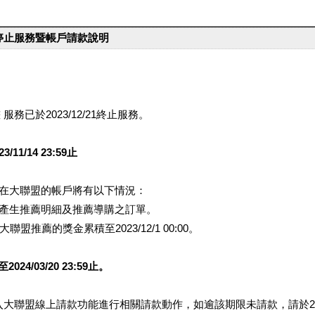
台停止服務暨帳戶請款說明
服務已於2023/12/21終止服務。
1/14 23:59止
提醒您在大聯盟的帳戶將有以下情況：
會產生推薦明細及推薦導購之訂單。
盟推薦的獎金累積至2023/12/1 00:00。
/03/20 23:59止。
行登入大聯盟線上請款功能進行相關請款動作，如逾該期限未請款，請於202