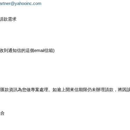
partner@yahooinc.com
款請款需求
您收到通知信的這個email信箱)
及匯款資訊為您做專案處理。如逾上開來信期限仍未辦理請款，將因
配合