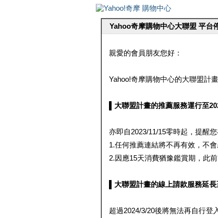
Yahoo奇摩購物中心大聯盟 平
親愛的會員朋友您好：
Yahoo!奇摩購物中心的大聯盟計畫 
▌大聯盟計畫的推薦服務運行至2023/1
亦即自2023/11/15零時起，
1.任何推薦連結將不再有效，不
2.因應15天消費猶豫鑑賞期，此前大聯
▌大聯盟計畫的線上請款服務延長至2024
超過2024/3/20後將無法再自