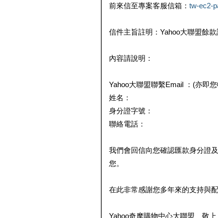
前來信至專案客服信箱：
tw-ec2-
信件主旨註明：Yahoo大聯盟餘
內容請說明：
Yahoo大聯盟聯繫Email ：(亦即
姓名：
身分證字號：
聯絡電話：
我們會回信向您確認匯款身分證
您。
在此非常感謝您多年來的支持與
Yahoo奇摩購物中心大聯盟 敬上