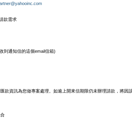
partner@yahooinc.com
款請款需求
您收到通知信的這個email信箱)
及匯款資訊為您做專案處理。如逾上開來信期限仍未辦理請款，將因
配合