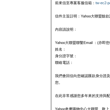
前來信至專案客服信箱：
tw-ec2-
信件主旨註明：Yahoo大聯盟餘
內容請說明：
Yahoo大聯盟聯繫Email ：(亦即
姓名：
身分證字號：
聯絡電話：
我們會回信向您確認匯款身分證
您。
在此非常感謝您多年來的支持與
Yahoo奇摩購物中心大聯盟 敬上