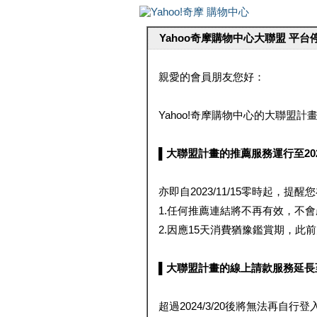
Yahoo奇摩購物中心大聯盟 平
親愛的會員朋友您好：
Yahoo!奇摩購物中心的大聯盟計畫 
▌大聯盟計畫的推薦服務運行至2023/1
亦即自2023/11/15零時起，
1.任何推薦連結將不再有效，不
2.因應15天消費猶豫鑑賞期，此前大聯
▌大聯盟計畫的線上請款服務延長至2024
超過2024/3/20後將無法再自