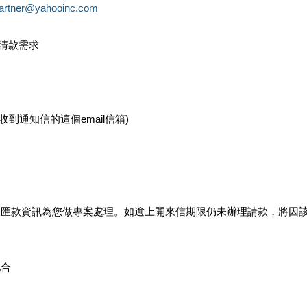
partner@yahooinc.com
款請款需求
您收到通知信的這個email信箱)
及匯款資訊為您做專案處理。如逾上開來信期限仍未辦理請款，將因
配合