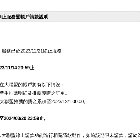
台停止服務暨帳戶請款說明
服務已於2023/12/21終止服務。
1/14 23:59止
提醒您在大聯盟的帳戶將有以下情況：
會產生推薦明細及推薦導購之訂單。
盟推薦的獎金累積至2023/12/1 00:00。
/03/20 23:59止。
行登入大聯盟線上請款功能進行相關請款動作，如逾該期限未請款，請於202