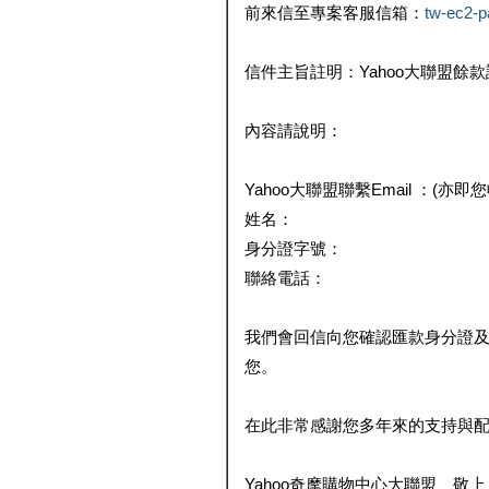
前來信至專案客服信箱：
tw-ec2-
信件主旨註明：Yahoo大聯盟餘
內容請說明：
Yahoo大聯盟聯繫Email ：(亦即
姓名：
身分證字號：
聯絡電話：
我們會回信向您確認匯款身分證
您。
在此非常感謝您多年來的支持與
Yahoo奇摩購物中心大聯盟 敬上