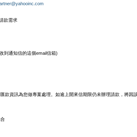
partner@yahooinc.com
款請款需求
您收到通知信的這個email信箱)
及匯款資訊為您做專案處理。如逾上開來信期限仍未辦理請款，將因
配合