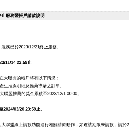
台停止服務暨帳戶請款說明
服務已於2023/12/21終止服務。
1/14 23:59止
提醒您在大聯盟的帳戶將有以下情況：
會產生推薦明細及推薦導購之訂單。
盟推薦的獎金累積至2023/12/1 00:00。
/03/20 23:59止。
行登入大聯盟線上請款功能進行相關請款動作，如逾該期限未請款，請於202