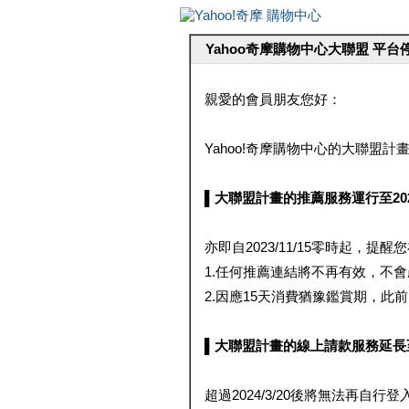
Yahoo奇摩購物中心大聯盟 平
親愛的會員朋友您好：
Yahoo!奇摩購物中心的大聯盟計畫 
▌大聯盟計畫的推薦服務運行至2023/1
亦即自2023/11/15零時起，
1.任何推薦連結將不再有效，不
2.因應15天消費猶豫鑑賞期，此前大聯
▌大聯盟計畫的線上請款服務延長至2024
超過2024/3/20後將無法再自