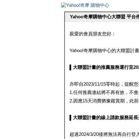
Yahoo奇摩購物中心大聯盟 平
親愛的會員朋友您好：
Yahoo!奇摩購物中心的大聯盟計畫 
▌大聯盟計畫的推薦服務運行至2023/1
亦即自2023/11/15零時起，
1.任何推薦連結將不再有效，不
2.因應15天消費猶豫鑑賞期，此前大聯
▌大聯盟計畫的線上請款服務延長至2024
超過2024/3/20後將無法再自