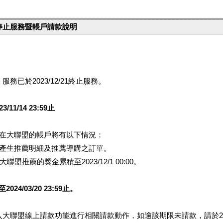
台停止服務暨帳戶請款說明
服務已於2023/12/21終止服務。
1/14 23:59止
提醒您在大聯盟的帳戶將有以下情況：
會產生推薦明細及推薦導購之訂單。
盟推薦的獎金累積至2023/12/1 00:00。
/03/20 23:59止。
行登入大聯盟線上請款功能進行相關請款動作，如逾該期限未請款，請於202