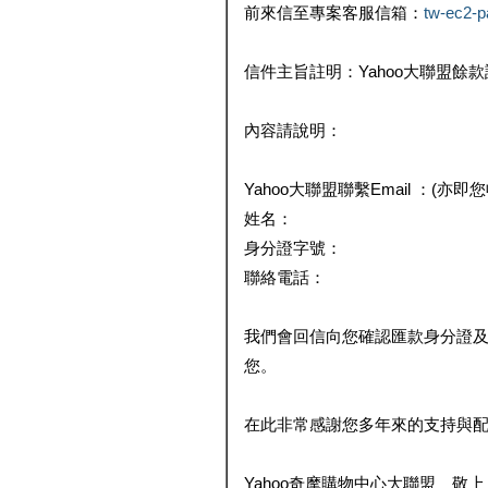
前來信至專案客服信箱：
tw-ec2-
信件主旨註明：Yahoo大聯盟餘
內容請說明：
Yahoo大聯盟聯繫Email ：(亦即
姓名：
身分證字號：
聯絡電話：
我們會回信向您確認匯款身分證
您。
在此非常感謝您多年來的支持與
Yahoo奇摩購物中心大聯盟 敬上