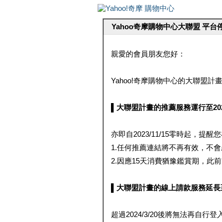
Yahoo奇摩購物中心大聯盟 平
親愛的會員朋友您好：
Yahoo!奇摩購物中心的大聯盟計畫 
▌大聯盟計畫的推薦服務運行至2023/1
亦即自2023/11/15零時起，
1.任何推薦連結將不再有效，不
2.因應15天消費猶豫鑑賞期，此前大聯
▌大聯盟計畫的線上請款服務延長至2024
超過2024/3/20後將無法再自