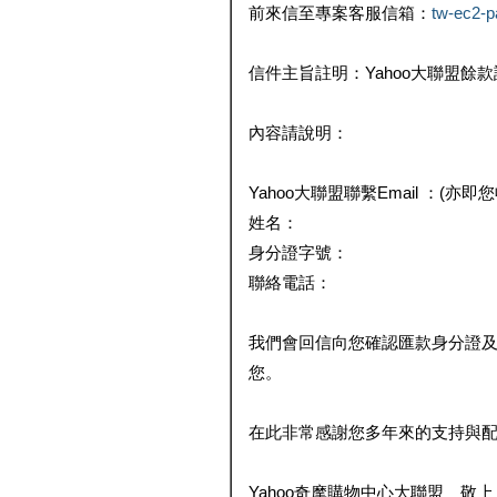
前來信至專案客服信箱：
tw-ec2-
信件主旨註明：Yahoo大聯盟餘
內容請說明：
Yahoo大聯盟聯繫Email ：(亦即
姓名：
身分證字號：
聯絡電話：
我們會回信向您確認匯款身分證
您。
在此非常感謝您多年來的支持與
Yahoo奇摩購物中心大聯盟 敬上