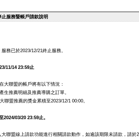
台停止服務暨帳戶請款說明
服務已於2023/12/21終止服務。
1/14 23:59止
提醒您在大聯盟的帳戶將有以下情況：
會產生推薦明細及推薦導購之訂單。
盟推薦的獎金累積至2023/12/1 00:00。
/03/20 23:59止。
行登入大聯盟線上請款功能進行相關請款動作，如逾該期限未請款，請於202