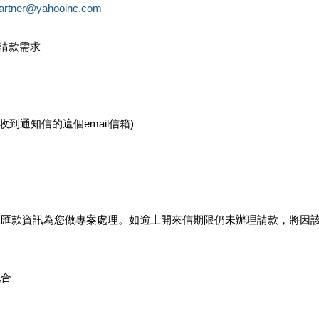
partner@yahooinc.com
款請款需求
您收到通知信的這個email信箱)
及匯款資訊為您做專案處理。如逾上開來信期限仍未辦理請款，將因
配合