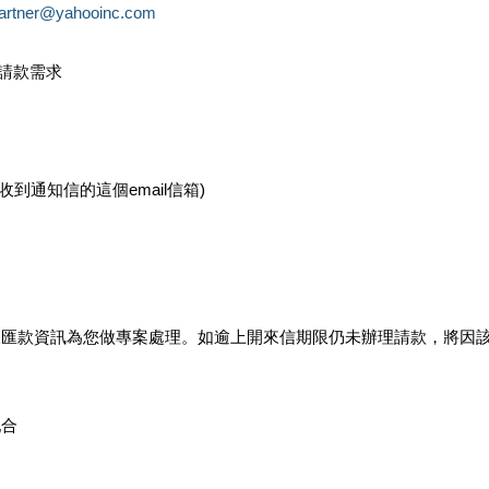
partner@yahooinc.com
款請款需求
您收到通知信的這個email信箱)
及匯款資訊為您做專案處理。如逾上開來信期限仍未辦理請款，將因
配合