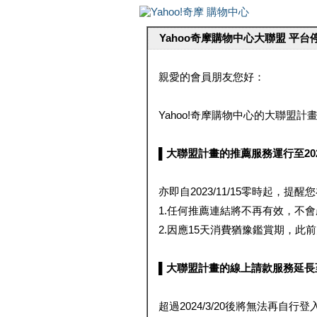
Yahoo奇摩購物中心大聯盟 平
親愛的會員朋友您好：
Yahoo!奇摩購物中心的大聯盟計畫 
▌大聯盟計畫的推薦服務運行至2023/1
亦即自2023/11/15零時起，
1.任何推薦連結將不再有效，不
2.因應15天消費猶豫鑑賞期，此前大聯
▌大聯盟計畫的線上請款服務延長至2024
超過2024/3/20後將無法再自