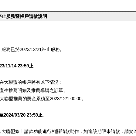
台停止服務暨帳戶請款說明
服務已於2023/12/21終止服務。
1/14 23:59止
提醒您在大聯盟的帳戶將有以下情況：
會產生推薦明細及推薦導購之訂單。
盟推薦的獎金累積至2023/12/1 00:00。
/03/20 23:59止。
行登入大聯盟線上請款功能進行相關請款動作，如逾該期限未請款，請於202