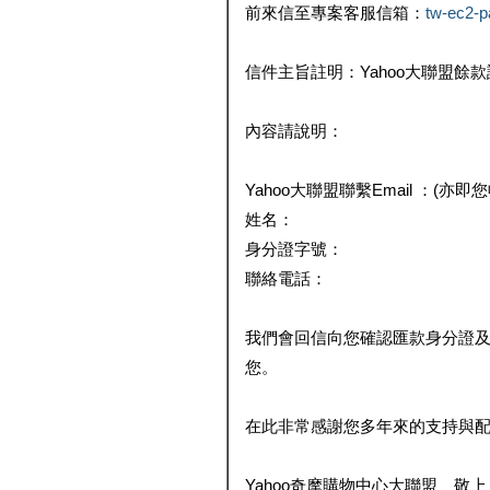
前來信至專案客服信箱：
tw-ec2-
信件主旨註明：Yahoo大聯盟餘
內容請說明：
Yahoo大聯盟聯繫Email ：(亦即
姓名：
身分證字號：
聯絡電話：
我們會回信向您確認匯款身分證
您。
在此非常感謝您多年來的支持與
Yahoo奇摩購物中心大聯盟 敬上