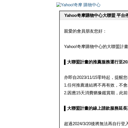
Yahoo奇摩購物中心大聯盟 平
親愛的會員朋友您好：
Yahoo!奇摩購物中心的大聯盟計畫 
▌大聯盟計畫的推薦服務運行至2023/1
亦即自2023/11/15零時起，
1.任何推薦連結將不再有效，不
2.因應15天消費猶豫鑑賞期，此前大聯
▌大聯盟計畫的線上請款服務延長至2024
超過2024/3/20後將無法再自