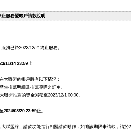
台停止服務暨帳戶請款說明
服務已於2023/12/21終止服務。
1/14 23:59止
提醒您在大聯盟的帳戶將有以下情況：
會產生推薦明細及推薦導購之訂單。
盟推薦的獎金累積至2023/12/1 00:00。
/03/20 23:59止。
行登入大聯盟線上請款功能進行相關請款動作，如逾該期限未請款，請於202