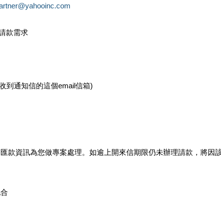
partner@yahooinc.com
款請款需求
您收到通知信的這個email信箱)
及匯款資訊為您做專案處理。如逾上開來信期限仍未辦理請款，將因
配合