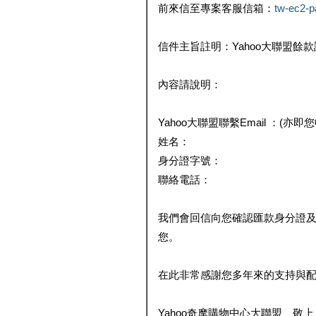
前來信至專案客服信箱：
tw-ec2-
信件主旨註明：Yahoo大聯盟餘
內容請說明：
Yahoo大聯盟聯繫Email ：(亦即
姓名：
身分證字號：
聯絡電話：
我們會回信向您確認匯款身分證
您。
在此非常感謝您多年來的支持與
Yahoo奇摩購物中心大聯盟 敬上