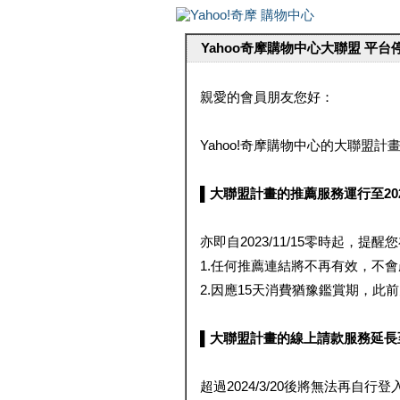
Yahoo奇摩購物中心大聯盟 平
親愛的會員朋友您好：
Yahoo!奇摩購物中心的大聯盟計畫 
▌大聯盟計畫的推薦服務運行至2023/1
亦即自2023/11/15零時起，
1.任何推薦連結將不再有效，不
2.因應15天消費猶豫鑑賞期，此前大聯
▌大聯盟計畫的線上請款服務延長至2024
超過2024/3/20後將無法再自