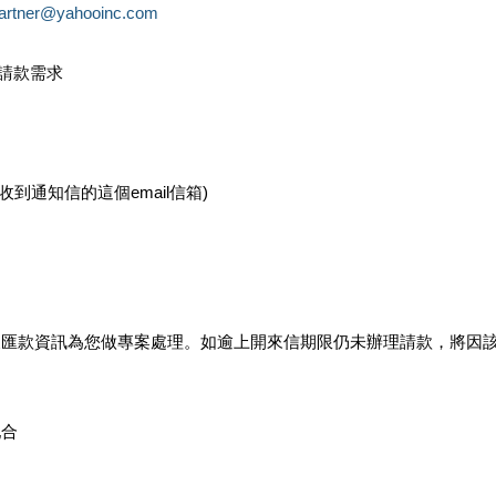
partner@yahooinc.com
款請款需求
您收到通知信的這個email信箱)
及匯款資訊為您做專案處理。如逾上開來信期限仍未辦理請款，將因
配合