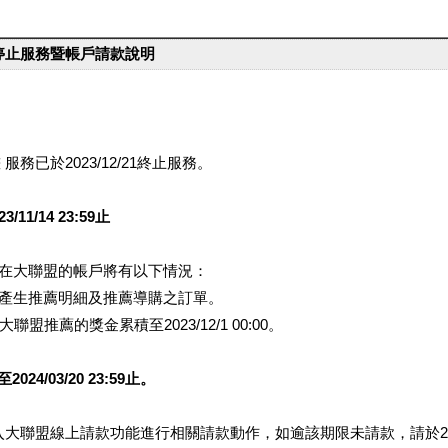
台停止服務暨帳戶請款說明
服務已於2023/12/21終止服務。
1/14 23:59止
提醒您在大聯盟的帳戶將有以下情況：
會產生推薦明細及推薦導購之訂單。
盟推薦的獎金累積至2023/12/1 00:00。
/03/20 23:59止。
行登入大聯盟線上請款功能進行相關請款動作，如逾該期限未請款，請於202