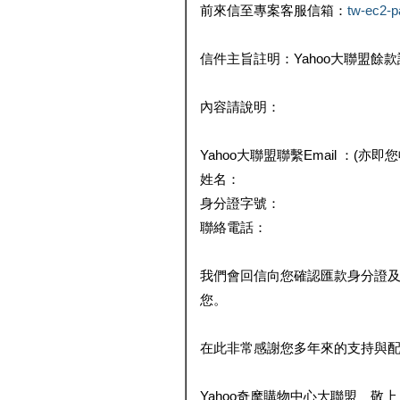
前來信至專案客服信箱：
tw-ec2-
信件主旨註明：Yahoo大聯盟餘
內容請說明：
Yahoo大聯盟聯繫Email ：(亦即
姓名：
身分證字號：
聯絡電話：
我們會回信向您確認匯款身分證
您。
在此非常感謝您多年來的支持與
Yahoo奇摩購物中心大聯盟 敬上