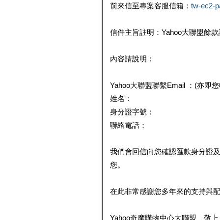
前來信至專案客服信箱：
tw-ec2-
信件主旨註明：Yahoo大聯盟餘
內容請說明：
Yahoo大聯盟聯繫Email ：(亦即
姓名：
身分證字號：
聯絡電話：
我們會回信向您確認匯款身分證
您。
在此非常感謝您多年來的支持與
Yahoo奇摩購物中心大聯盟 敬上