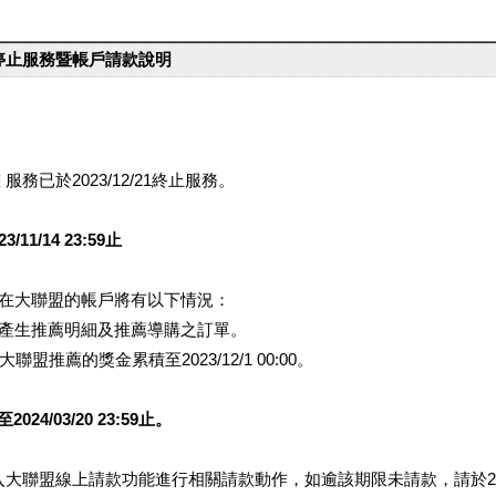
台停止服務暨帳戶請款說明
服務已於2023/12/21終止服務。
1/14 23:59止
提醒您在大聯盟的帳戶將有以下情況：
會產生推薦明細及推薦導購之訂單。
盟推薦的獎金累積至2023/12/1 00:00。
/03/20 23:59止。
行登入大聯盟線上請款功能進行相關請款動作，如逾該期限未請款，請於202