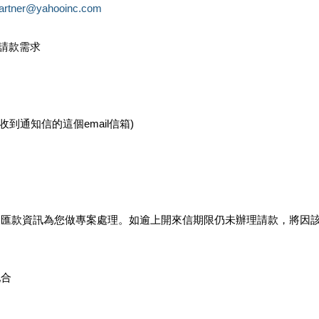
partner@yahooinc.com
款請款需求
您收到通知信的這個email信箱)
及匯款資訊為您做專案處理。如逾上開來信期限仍未辦理請款，將因
配合