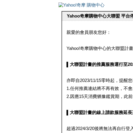
Yahoo奇摩購物中心大聯盟 平
親愛的會員朋友您好：
Yahoo!奇摩購物中心的大聯盟計畫 
▌大聯盟計畫的推薦服務運行至2023/1
亦即自2023/11/15零時起，
1.任何推薦連結將不再有效，不
2.因應15天消費猶豫鑑賞期，此前大聯
▌大聯盟計畫的線上請款服務延長至2024
超過2024/3/20後將無法再自